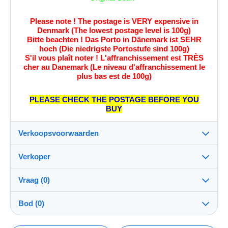
Please note ! The postage is VERY expensive in
Denmark (The lowest postage level is 100g)
Bitte beachten ! Das Porto in Dänemark ist SEHR
hoch (Die niedrigste Portostufe sind 100g)
S'il vous plaît noter ! L'affranchissement est TRÈS
cher au Danemark (Le niveau d'affranchissement le
plus bas est de 100g)
PLEASE CHECK THE POSTAGE BEFORE YOU
BUY
Verkoopsvoorwaarden
Verkoper
Details van de verkoopvoorwaarden
Vraag (0)
Verzending
mystamps4you
100%
(4923x)
Verzending na betaling binnen 3 dagen
Bod (0)
Winkel
Verzendkosten: