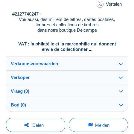
Vertalen
#2127740247 -
Voir aussi, des milliers de lettres, cartes postales,
timbres et collections de timbres
dans notre boutique Delcampe
VAT : la philatélie et la marcophilie qui donnent
envie de collectionner ...
Verkoopsvoorwaarden
Verkoper
Bestemming:
Zie de lijst van landen
Vraag (0)
vat_tradition
100%
(58939x)
Eigenhandig:
Bod (0)
Ja
PRO
Winkel
Verzending:
De verkoop zal met één minuut worden verlengd
Verzending na betaling
Om een vraag te stellen moet u een sessie
indien een bod wordt uitgebracht minder dan één
Delen
Melden
minuut voor de uiterste termijn.
openen.
Naam:
Kosten: