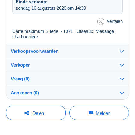
Einde verkoop:
zondag 16 augustus 2026 om 14:30
Vertalen
Carte maximum Suède - 1971 Oiseaux Mésange
charbonnière
Verkoopsvoorwaarden
Verkoper
Bestemming:
Zie de lijst van landen
Vraag (0)
angegrec
100%
(13741x)
Verzending:
Aankopen (0)
Verzending na betaling
PRO
Winkel
Kosten:
Voor rekening van de koper
Om een vraag te stellen moet u een sessie
Laatste actualisering: 07:30:25
Delen
Melden
openen.
Naam:
Betaalmogelijkheden:
GRECO ANGELA
Momenteel geen aankoop. Wees de eerste!
Een sessie openen