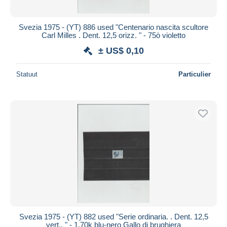
Svezia 1975 - (YT) 886 used "Centenario nascita scultore
Carl Milles . Dent. 12,5 orizz. " - 75ò violetto
± US$ 0,10
Statuut
Particulier
Svezia 1975 - (YT) 882 used "Serie ordinaria. . Dent. 12,5
vert.. " - 1,70k blu-nero Gallo di brughiera