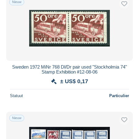
Nieuw
Gratis levering
Betaalmiddelen
PayPal
Bankoverschrijving
Visa
Mastercard
Bancontact
Sweden 1972 MiNr 768 Dl/Dr pair used "Stockholmia 74"
iDeal
Stamp Exhibition #12-08-06
Maestro
± US$ 0,17
Alles deselecteren
Statuut
Particulier
Woonplaats van de verkoper
Wereldwijd
Nieuw