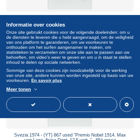
Svezia 1975 - (YT) 870 used "50° anniversario buoni
postali svedesi" Dent. 12,5 vert. " - 1,40k
Informatie over cookies
± US$ 0,09
Onze site gebruikt cookies voor de volgende doeleinden: om u
de diensten te leveren die u hebt aangevraagd, om de veiligheid
van ons platform te garanderen, om uw voorkeuren te
Statuut
Particulier
onthouden om het surfen aangenamer te maken, om
statistieken te verzamelen om onze site aan te passen aan uw
behoeften, om video's weer te geven en om u in staat te stellen
inhoud te delen op sociale netwerken.
Sommige van deze cookies zijn noodzakelijk voor de werking
van onze site, andere kunnen worden ingesteld op basis van uw
voorkeuren.
En savoir plus
Meer tonen
Svezia 1974 - (YT) 867 used "Premio Nobel 1914. Max
von Lane, fisica Dent. 12,5 vert. " - 65ò rosso