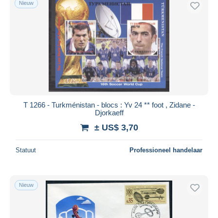
Nieuw
Gratis levering
Betaalmiddelen
PayPal
Bankoverschrijving
Visa
Mastercard
Bancontact
T 1266 - Turkménistan - blocs : Yv 24 ** foot , Zidane -
iDeal
Djorkaeff
Maestro
± US$ 3,70
Alles deselecteren
Statuut
Professioneel handelaar
Woonplaats van de verkoper
Wereldwijd
Nieuw