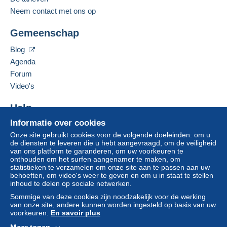
Een betaling die niet is verricht met
Neem contact met ons op
credit/debitcard
of overboeking naar uw saldo,
Deze verkoper toevoegen aan mijn favorieten
wordt door de verkoper terugbetaald aan de koper.
Gemeenschap
De verkoper contacteren
Een onbetaalde aankoop kan gevolgen hebben
De items van deze verkoper verbergen
voor de rekening van de koper.
Blog
Agenda
Als de verkoopvoorwaarden van de verkoper
clausules bevatten met betrekking tot de betaling,
Forum
moeten deze als nietig worden beschouwd. De
Video's
betalingsvoorwaarden van de website van
Delcampe, zoals gedefinieerd in de
Help
gebruiksvoorwaarden
, zijn de enige die van
Informatie over cookies
Hulpcentrum
toepassing zijn.
Onze site gebruikt cookies voor de volgende doeleinden: om u
Kopen op Delcampe
Aankopen moeten worden betaald binnen
14
de diensten te leveren die u hebt aangevraagd, om de veiligheid
Verkopen op Delcampe
van ons platform te garanderen, om uw voorkeuren te
dagen
na ontvangst van de eindafrekening van de
onthouden om het surfen aangenamer te maken, om
Een beveiligde website
verkoper.
statistieken te verzamelen om onze site aan te passen aan uw
behoeften, om video's weer te geven en om u in staat te stellen
Garantie:
inhoud te delen op sociale netwerken.
Herroepingsrecht
|
Retourkosten zijn voor rekening
Sommige van deze cookies zijn noodzakelijk voor de werking
van de verkoper (alleen als de wijze van
van onze site, andere kunnen worden ingesteld op basis van uw
retourzending dezelfde is als de wijze voor de
voorkeuren.
En savoir plus
levering).