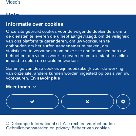
Deze verkoper toevoegen aan mijn favorieten
moeten deze als nietig worden beschouwd. De
Video's
De verkoper contacteren
betalingsvoorwaarden van de website van
De items van deze verkoper verbergen
Delcampe, zoals gedefinieerd in de
Help
gebruiksvoorwaarden
, zijn de enige die van
Informatie over cookies
Hulpcentrum
toepassing zijn.
Onze site gebruikt cookies voor de volgende doeleinden: om u
Kopen op Delcampe
Aankopen moeten worden betaald binnen
14
de diensten te leveren die u hebt aangevraagd, om de veiligheid
Verkopen op Delcampe
van ons platform te garanderen, om uw voorkeuren te
dagen
na ontvangst van de eindafrekening van de
onthouden om het surfen aangenamer te maken, om
Een beveiligde website
verkoper.
statistieken te verzamelen om onze site aan te passen aan uw
behoeften, om video's weer te geven en om u in staat te stellen
Garantie:
inhoud te delen op sociale netwerken.
Herroepingsrecht
|
Retourkosten ten laste van de
Sommige van deze cookies zijn noodzakelijk voor de werking
koper.
van onze site, andere kunnen worden ingesteld op basis van uw
Om de termijnen voor terugzending en
voorkeuren.
En savoir plus
terugbetaling van het item te weten,
raadpleegt u
Meer tonen
het Delcampe-charter
.
Nederlands
USD
Standaardmodus
Ame
Bonjour et bienvenue.
© Delcampe International srl. Alle rechten voorbehouden.
Règlement par Mangopay de préférence, ou par Paypal
Gebruiksvoorwaarden
en
privacy
.
Beheer van cookies
Après achat, les envois seront expédiés