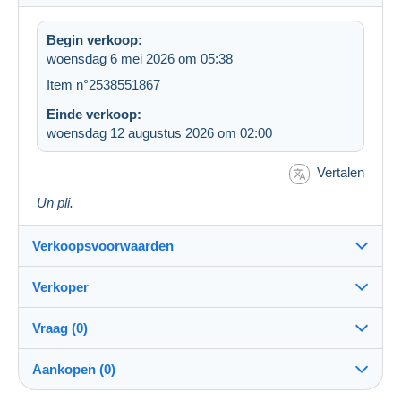
Begin verkoop:
woensdag 6 mei 2026 om 05:38
Item n°2538551867
Einde verkoop:
woensdag 12 augustus 2026 om 02:00
Vertalen
Un pli.
Verkoopsvoorwaarden
Verkoper
Bestemming:
Zie de lijst van landen
Vraag (0)
riqueton
100%
(14207x)
Verzending:
Aankopen (0)
Verzending na betaling
PRO
Winkel