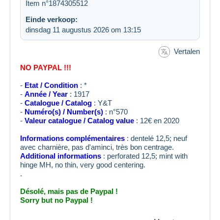
Item n°1874305512
Einde verkoop:
dinsdag 11 augustus 2026 om 13:15
Vertalen
NO PAYPAL !!!
-
Etat / Condition
: *
-
Année / Year
: 1917
-
Catalogue / Catalog
: Y&T
-
Numéro(s) / Number(s)
: n°570
-
Valeur catalogue / Catalog value
: 12€ en 2020
Informations complémentaires
: dentelé 12,5; neuf
avec charnière, pas d'aminci, très bon centrage.
Additional informations
: perforated 12,5; mint with
hinge MH, no thin, very good centering.
.
Désolé, mais pas de Paypal !
Sorry but no Paypal !