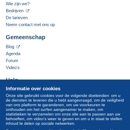
Wie zijn we?
beschikking stelt in de pagina "
Mijn aankopen:
Gesproken talen:
Bedrijven
Betalen
".
Frans,
Engels (Verenigd Koninkrijk),
Italiaans
De tarieven
Een betaling die niet is verricht met
Neem contact met ons op
Adres van de onderneming:
credit/debitcard
of overboeking naar uw saldo,
BEGNI BRUNO
wordt door de verkoper terugbetaald aan de koper.
Gemeenschap
7 RTE DE NOVEL
Een onbetaalde aankoop kan gevolgen hebben
FR-74500
SAINT GINGOLPH
voor de rekening van de koper.
Blog
Frankrijk
Agenda
Als de verkoopvoorwaarden van de verkoper
clausules bevatten met betrekking tot de betaling,
Forum
Deze verkoper toevoegen aan mijn favorieten
moeten deze als nietig worden beschouwd. De
Video's
De verkoper contacteren
betalingsvoorwaarden van de website van
De items van deze verkoper verbergen
Delcampe, zoals gedefinieerd in de
Help
gebruiksvoorwaarden
, zijn de enige die van
Informatie over cookies
Hulpcentrum
toepassing zijn.
Onze site gebruikt cookies voor de volgende doeleinden: om u
Kopen op Delcampe
Aankopen moeten worden betaald binnen
14
de diensten te leveren die u hebt aangevraagd, om de veiligheid
Verkopen op Delcampe
van ons platform te garanderen, om uw voorkeuren te
dagen
na ontvangst van de eindafrekening van de
onthouden om het surfen aangenamer te maken, om
Een beveiligde website
verkoper.
statistieken te verzamelen om onze site aan te passen aan uw
behoeften, om video's weer te geven en om u in staat te stellen
Garantie:
inhoud te delen op sociale netwerken.
Herroepingsrecht
|
Retourkosten zijn voor rekening