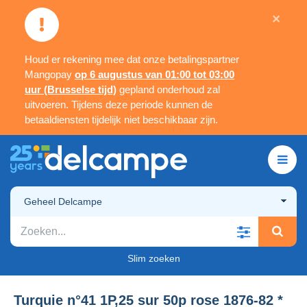
×
Houd er rekening mee dat onze betalingspartner
Mangopay
op 6 augustus van 01:00 tot 03:00
uur (Brusselse tijd)
gepland onderhoud zal
uitvoeren. Tijdens deze periode kunnen de
betaaldiensten tijdelijk niet beschikbaar zijn.
Geheel Delcampe
Slim zoeken
Turquie n°41 1P,25 sur 50p rose 1876-82 *