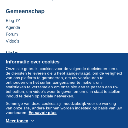
Adres van de onderneming:
credit/debitcard
of overboeking naar uw saldo,
BEGNI BRUNO
wordt door de verkoper terugbetaald aan de koper.
Gemeenschap
7 RTE DE NOVEL
Een onbetaalde aankoop kan gevolgen hebben
FR-74500
SAINT GINGOLPH
voor de rekening van de koper.
Blog
Frankrijk
Agenda
Als de verkoopvoorwaarden van de verkoper
clausules bevatten met betrekking tot de betaling,
Forum
Deze verkoper toevoegen aan mijn favorieten
moeten deze als nietig worden beschouwd. De
Video's
De verkoper contacteren
betalingsvoorwaarden van de website van
De items van deze verkoper verbergen
Delcampe, zoals gedefinieerd in de
Help
gebruiksvoorwaarden
, zijn de enige die van
Informatie over cookies
Hulpcentrum
toepassing zijn.
Onze site gebruikt cookies voor de volgende doeleinden: om u
Kopen op Delcampe
Aankopen moeten worden betaald binnen
14
de diensten te leveren die u hebt aangevraagd, om de veiligheid
Verkopen op Delcampe
van ons platform te garanderen, om uw voorkeuren te
dagen
na ontvangst van de eindafrekening van de
onthouden om het surfen aangenamer te maken, om
Een beveiligde website
verkoper.
statistieken te verzamelen om onze site aan te passen aan uw
behoeften, om video's weer te geven en om u in staat te stellen
Garantie:
inhoud te delen op sociale netwerken.
Herroepingsrecht
|
Retourkosten zijn voor rekening
Sommige van deze cookies zijn noodzakelijk voor de werking
van de verkoper (alleen als de wijze van
van onze site, andere kunnen worden ingesteld op basis van uw
retourzending dezelfde is als de wijze voor de
voorkeuren.
En savoir plus
levering).
Meer tonen
Om de termijnen voor terugzending en
Nederlands
USD
Standaardmodus
Ame