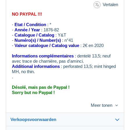
Vertalen
NO PAYPAL !!!
-
Etat / Condition
: *
-
Année / Year
: 1876-82
-
Catalogue / Catalog
: Y&T
-
Numéro(s) / Number(s)
: n°41
-
Valeur catalogue / Catalog value
: 2€ en 2020
Informations complémentaires
: dentelé 13,5; neuf
avec trace de charnière, pas d'aminci.
Additional informations
: perforated 13,5; mint hinged
MH, no thin.
.
Désolé, mais pas de Paypal !
Sorry but no Paypal !
Meer tonen
Verkoopsvoorwaarden