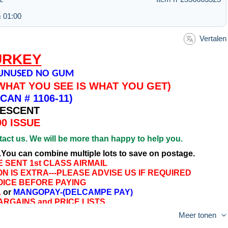
 01:00
Vertalen
URKEY
* UNUSED NO GUM
-WHAT YOU SEE IS WHAT YOU GET)
CAN # 1106-11)
ESCENT
90 ISSUE
tact us. We will be more than happy to help you.
.You can combine multiple lots to save on postage.
 SENT 1st CLASS AIRMAIL
N IS EXTRA---PLEASE ADVISE US IF REQUIRED
INVOICE BEFORE PAYING
L
or
MANGOPAY-(DELCAMPE PAY)
RGAINS and PRICE LISTS
Meer tonen