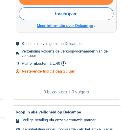
Inschrijven
Meer informatie over Delcampe
Koop in alle
veiligheid
op Delcampe
Verzending volgens de
verkoopvoorwaarden van de
verkoper
.
Platformkosten:
€ 1,40
Resterende tijd :
1 dag 23 uur
9 bezoekers
0 volgers
Koop in alle veiligheid op Delcampe
Veilige betaling via onze vertrouwde partner.
Terugbetaling onder voorwaarden als het artikel niet is