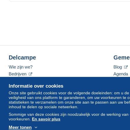
Delcampe
Geme
Wie zijn we?
Blog
Bedrijven
Agenda
De tarieven
Forum
Informatie over cookies
Neem contact met ons op
Video's
Onze site gebruikt cookies voor de volgende doeleinden: om u de
veiligheid van ons platform te garanderen, om uw voorkeuren t
statistieken te verzamelen om onze site aan te passen aan uw beh
inhoud te delen op sociale netwerken.
Nederlands
USD
America/Indiana/Vevay
Sommige van deze cookies zijn noodzakelijk voor de werking van 
voorkeuren.
En savoir plus
Meer tonen
© Delcampe International srl. Alle rechten voorbehouden.
Gebruik