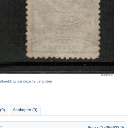
fbeelding om deze te vergroten
(0)
Aankopen (0)
2
Item n°2536663325