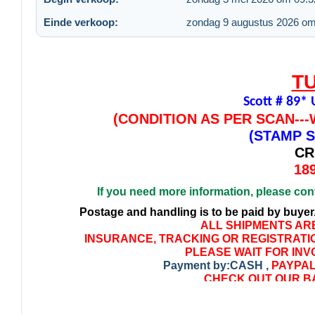
Einde verkoop:
zondag 9 augustus 2026 om
T
Scott # 89
(CONDITION AS PER SCAN--
(STAMP S
CR
18
If you need more information, please con
Postage and handling is to be paid by buyer
ALL SHIPMENTS ARE
INSURANCE, TRACKING OR REGISTRATIO
PLEASE WAIT FOR 
Payment by:CASH ,
PAYPA
CHECK OUT OUR BA