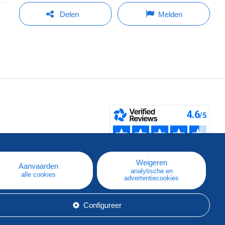
Delen
Melden
pe
e
Weigeren
Aanvaarden
analytische en
alle cookies
advertentiecookies
Configureer