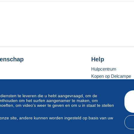
enschap
Help
Hulpcentrum
Kopen op Delcampe
Verkopen op Delcam
Een beveiligde websit
 diensten te leveren die u hebt aangevraagd, om de
e onthouden om het surfen aangenamer te maken, om
oeften, om video's weer te geven en om u in staat te stellen
Standaardmodus
onze site, andere kunnen worden ingesteld op basis van uw
svoorwaarden
en
privacy
.
Beheer van cookies