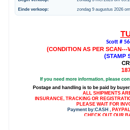
Einde verkoop:
zondag 9 augustus 2026 om
T
Scott # 
(CONDITION AS PER SCAN--
(STAMP S
CR
18
If you need more information, please con
Postage and handling is to be paid by buyer
ALL SHIPMENTS ARE
INSURANCE, TRACKING OR REGISTRATIO
PLEASE WAIT FOR 
Payment by:CASH ,
PAYPA
CHECK OUT OUR BA