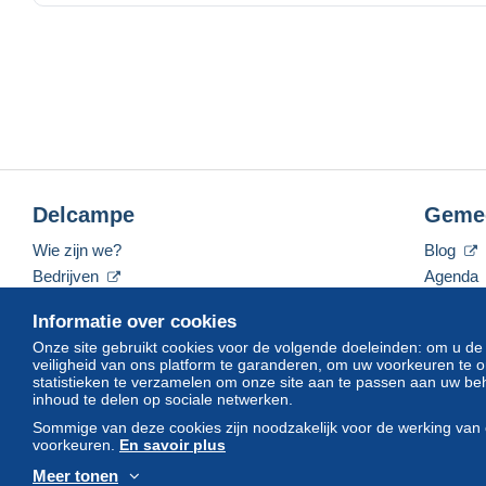
Delcampe
Geme
Wie zijn we?
Blog
Bedrijven
Agenda
De tarieven
Forum
Informatie over cookies
Neem contact met ons op
Video's
Onze site gebruikt cookies voor de volgende doeleinden: om u de
veiligheid van ons platform te garanderen, om uw voorkeuren t
statistieken te verzamelen om onze site aan te passen aan uw beh
inhoud te delen op sociale netwerken.
Nederlands
USD
America/Indiana/Vevay
Sommige van deze cookies zijn noodzakelijk voor de werking van 
voorkeuren.
En savoir plus
Meer tonen
© Delcampe International srl. Alle rechten voorbehouden.
Gebruik