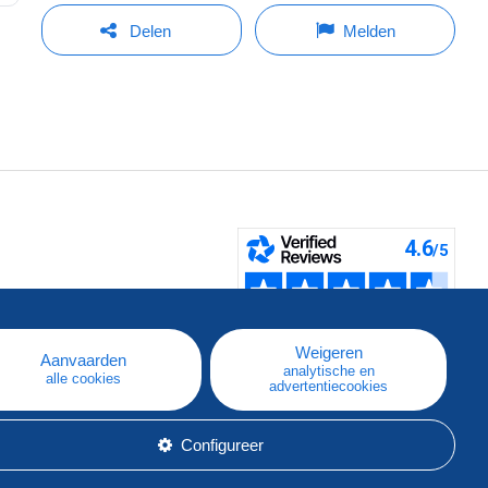
Delen
Melden
pe
e
Weigeren
Aanvaarden
analytische en
alle cookies
advertentiecookies
Configureer