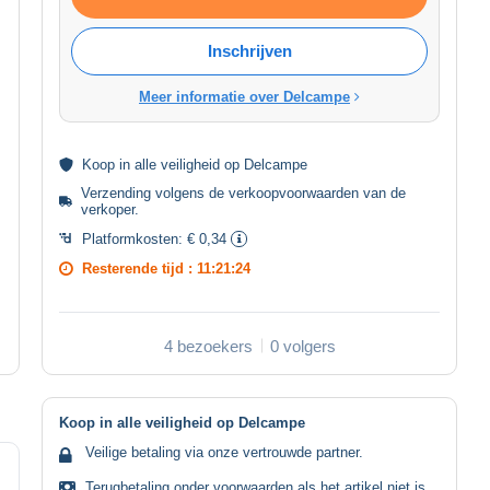
Inschrijven
Meer informatie over Delcampe
Koop in alle
veiligheid
op Delcampe
Verzending volgens de
verkoopvoorwaarden van de
verkoper
.
Platformkosten:
€ 0,34
Resterende tijd :
11:21:23
4 bezoekers
0 volgers
Koop in alle veiligheid op Delcampe
Veilige betaling via onze vertrouwde partner.
Terugbetaling onder voorwaarden als het artikel niet is