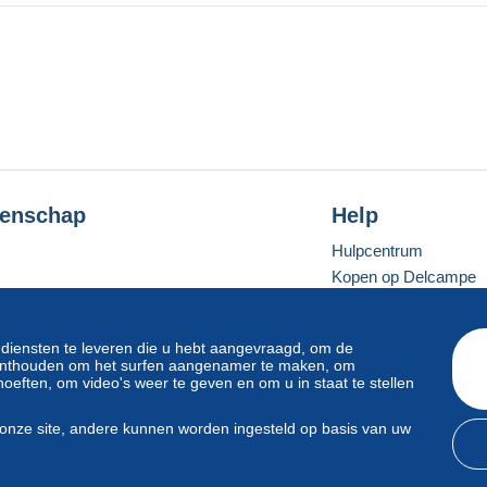
enschap
Help
Hulpcentrum
Kopen op Delcampe
Verkopen op Delcam
Een beveiligde websit
 diensten te leveren die u hebt aangevraagd, om de
e onthouden om het surfen aangenamer te maken, om
oeften, om video's weer te geven en om u in staat te stellen
Standaardmodus
onze site, andere kunnen worden ingesteld op basis van uw
svoorwaarden
en
privacy
.
Beheer van cookies