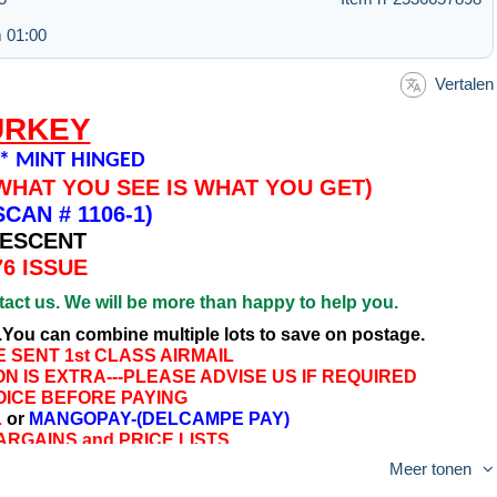
 01:00
Vertalen
URKEY
56* MINT HINGED
-WHAT YOU SEE IS WHAT YOU GET)
CAN # 1106-1)
ESCENT
76 ISSUE
tact us. We will be more than happy to help you.
.You can combine multiple lots to save on postage.
 SENT 1st CLASS AIRMAIL
N IS EXTRA---PLEASE ADVISE US IF REQUIRED
INVOICE BEFORE PAYING
L
or
MANGOPAY-(DELCAMPE PAY)
RGAINS and PRICE LISTS
Meer tonen