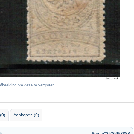
fbeelding om deze te vergroten
(0)
Aankopen (0)
5
Item n°2536657898