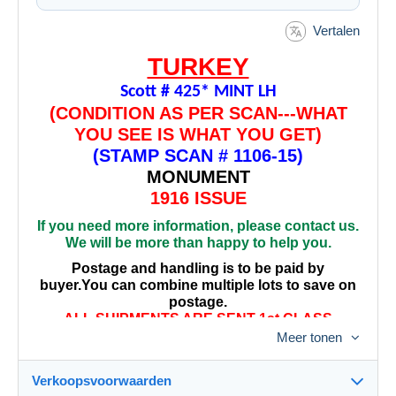
Vertalen
TURKEY
Scott # 425* MINT LH
(CONDITION AS PER SCAN---WHAT
YOU SEE IS WHAT YOU GET)
(STAMP SCAN # 1106-15)
MONUMENT
1916 ISSUE
If you need more information, please contact us.
We will be more than happy to help you.
Postage and handling is to be paid by
buyer.You can combine multiple lots to save on
postage.
ALL SHIPMENTS ARE SENT 1st CLASS
AIRMAIL
Meer tonen
INSURANCE, TRACKING OR REGISTRATION IS
EXTRA---PLEASE ADVISE US IF REQUIRED
Verkoopsvoorwaarden
PLEASE WAIT FOR INVOICE BEFORE PAYING