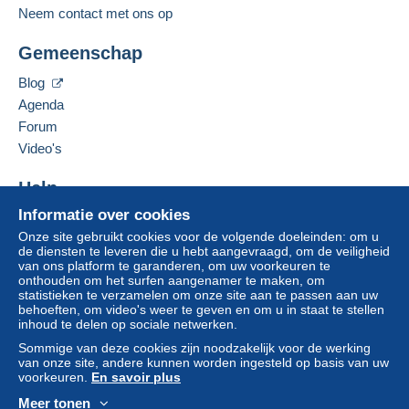
Een betaling die niet is verricht met
Neem contact met ons op
credit/debitcard
of overboeking naar uw saldo,
Deze verkoper toevoegen aan mijn favorieten
wordt door de verkoper terugbetaald aan de koper.
Gemeenschap
De verkoper contacteren
Een onbetaalde aankoop kan gevolgen hebben
De items van deze verkoper verbergen
voor de rekening van de koper.
Blog
Agenda
Als de verkoopvoorwaarden van de verkoper
clausules bevatten met betrekking tot de betaling,
Forum
moeten deze als nietig worden beschouwd. De
Video's
betalingsvoorwaarden van de website van
Delcampe, zoals gedefinieerd in de
Help
gebruiksvoorwaarden
, zijn de enige die van
Informatie over cookies
Hulpcentrum
toepassing zijn.
Onze site gebruikt cookies voor de volgende doeleinden: om u
Kopen op Delcampe
Aankopen moeten worden betaald binnen
14
de diensten te leveren die u hebt aangevraagd, om de veiligheid
Verkopen op Delcampe
van ons platform te garanderen, om uw voorkeuren te
dagen
na ontvangst van de eindafrekening van de
onthouden om het surfen aangenamer te maken, om
Een beveiligde website
verkoper.
statistieken te verzamelen om onze site aan te passen aan uw
behoeften, om video's weer te geven en om u in staat te stellen
Garantie:
inhoud te delen op sociale netwerken.
Herroepingsrecht
|
Retourkosten ten laste van de
Sommige van deze cookies zijn noodzakelijk voor de werking
koper.
van onze site, andere kunnen worden ingesteld op basis van uw
Om de termijnen voor terugzending en
voorkeuren.
En savoir plus
terugbetaling van het item te weten,
raadpleegt u
Meer tonen