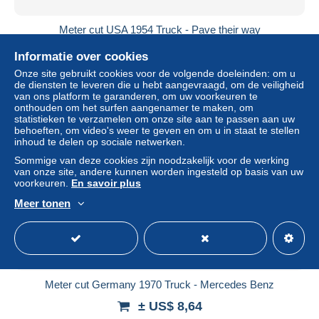
Meter cut USA 1954 Truck - Pave their way
± US$ 14,40
Informatie over cookies
Onze site gebruikt cookies voor de volgende doeleinden: om u
Statuut
Professioneel handelaar
de diensten te leveren die u hebt aangevraagd, om de veiligheid
van ons platform te garanderen, om uw voorkeuren te
onthouden om het surfen aangenamer te maken, om
statistieken te verzamelen om onze site aan te passen aan uw
behoeften, om video's weer te geven en om u in staat te stellen
Nieuw
inhoud te delen op sociale netwerken.
Sommige van deze cookies zijn noodzakelijk voor de werking
van onze site, andere kunnen worden ingesteld op basis van uw
voorkeuren.
En savoir plus
Meer tonen
Meter cut Germany 1970 Truck - Mercedes Benz
± US$ 8,64