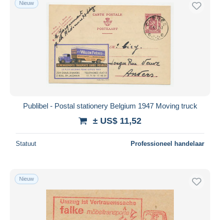
Nieuw
Gratis levering
Betaalmiddelen
PayPal
Bankoverschrijving
Visa
Mastercard
Bancontact
Publibel - Postal stationery Belgium 1947 Moving truck
iDeal
± US$ 11,52
Maestro
Alles deselecteren
Statuut
Professioneel handelaar
Woonplaats van de verkoper
Wereldwijd
Nieuw