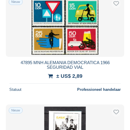
Nieuw
Gratis levering
Betaalmiddelen
PayPal
Bankoverschrijving
Visa
Mastercard
Bancontact
47895 MNH ALEMANIA DEMOCRATICA 1966
iDeal
SEGURIDAD VIAL
Maestro
± US$ 2,89
Alles deselecteren
Statuut
Professioneel handelaar
Woonplaats van de verkoper
Wereldwijd
Nieuw