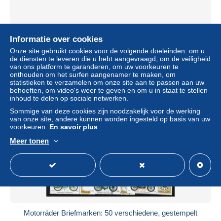
Åland Islands 1998 Mi mh 6 MNH (ZE3 ALNmh6)
Informatie over cookies
± US$ 6,02
Onze site gebruikt cookies voor de volgende doeleinden: om u
de diensten te leveren die u hebt aangevraagd, om de veiligheid
van ons platform te garanderen, om uw voorkeuren te
Statuut
Professioneel handelaar
onthouden om het surfen aangenamer te maken, om
statistieken te verzamelen om onze site aan te passen aan uw
behoeften, om video's weer te geven en om u in staat te stellen
inhoud te delen op sociale netwerken.
Nieuw
Sommige van deze cookies zijn noodzakelijk voor de werking
van onze site, andere kunnen worden ingesteld op basis van uw
voorkeuren.
En savoir plus
Meer tonen
Motorräder Briefmarken: 50 verschiedene, gestempelt