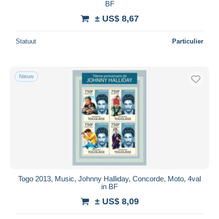
BF
± US$ 8,67
Statuut
Particulier
Nieuw
Togo 2013, Music, Johnny Halliday, Concorde, Moto, 4val
in BF
± US$ 8,09