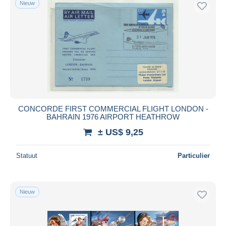
Nieuw
Gratis levering
Betaalmiddelen
PayPal
Bankoverschrijving
Visa
Mastercard
Bancontact
CONCORDE FIRST COMMERCIAL FLIGHT LONDON -
iDeal
BAHRAIN 1976 AIRPORT HEATHROW
Maestro
± US$ 9,25
Alles deselecteren
Statuut
Particulier
Woonplaats van de verkoper
Wereldwijd
Nieuw