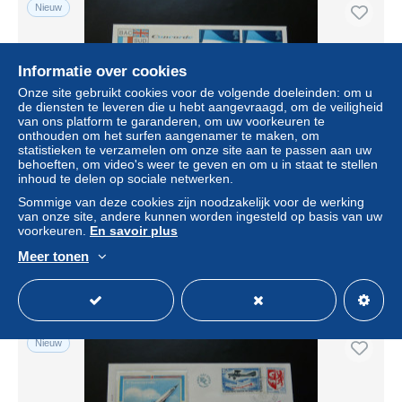
Nieuw
Informatie over cookies
Onze site gebruikt cookies voor de volgende doeleinden: om u
de diensten te leveren die u hebt aangevraagd, om de veiligheid
van ons platform te garanderen, om uw voorkeuren te
onthouden om het surfen aangenamer te maken, om
statistieken te verzamelen om onze site aan te passen aan uw
behoeften, om video's weer te geven en om u in staat te stellen
inhoud te delen op sociale netwerken.
FDC bloc de 4 Concorde BAC British Aircraft Corporation
Sommige van deze cookies zijn noodzakelijk voor de werking
Great Britain 1969
van onze site, andere kunnen worden ingesteld op basis van uw
voorkeuren.
En savoir plus
± US$ 3,47
Meer tonen
Statuut
Particulier
Nieuw