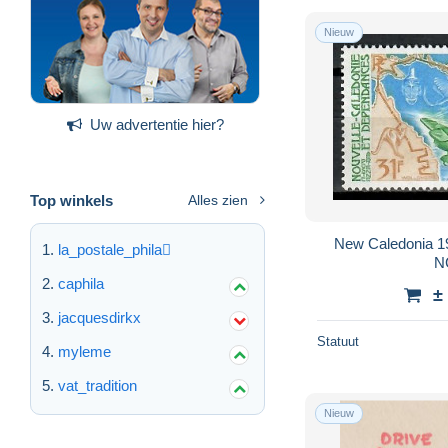
Nieuw
Uw advertentie hier?
Top winkels
Alles zien
New Caledonia 1
la_postale_phila
N
caphila
±
jacquesdirkx
Statuut
myleme
vat_tradition
Nieuw