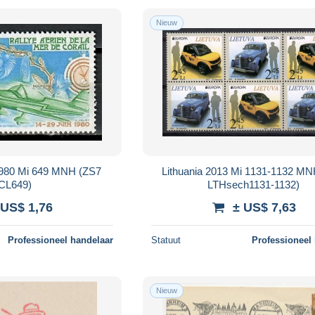
Nieuw
980 Mi 649 MNH (ZS7
Lithuania 2013 Mi 1131-1132 M
CL649)
LTHsech1131-1132)
 US$ 1,76
± US$ 7,63
Professioneel handelaar
Statuut
Professioneel
Nieuw