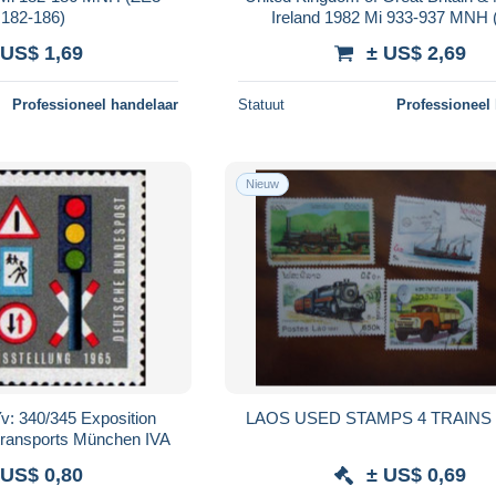
182-186)
Ireland 1982 Mi 933-937 MNH
GBR933-937)
 US$ 1,69
± US$ 2,69
Professioneel handelaar
Statuut
Professioneel
Nieuw
v: 340/345 Exposition
 transports München IVA
 US$ 0,80
± US$ 0,69