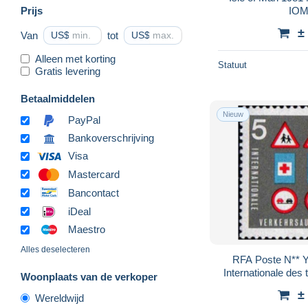
Prijs
IOM
±
Van
US$
tot
US$
Alleen met korting
Statuut
Gratis levering
Betaalmiddelen
Nieuw
PayPal
Bankoverschrijving
Visa
Mastercard
Bancontact
iDeal
Maestro
Alles deselecteren
RFA Poste N** Y
Internationale des
Woonplaats van de verkoper
±
Wereldwijd