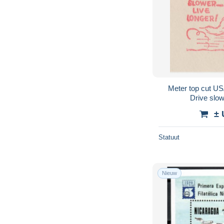
Meter top cut USA
Drive slow
± 
Statuut
Nieuw