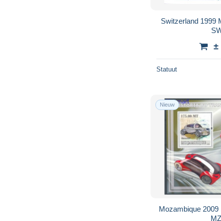
Switzerland 1999
SW
±
Statuut
Nieuw
Mozambique 2009 
MZ