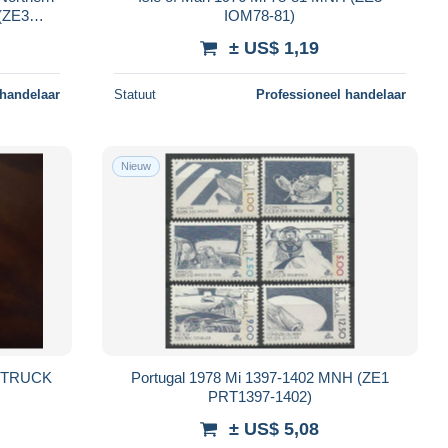
 (ZE3
IOM78-81)
± US$ 1,19
 handelaar
Statuut
Professioneel handelaar
Nieuw
LAOS USED STAMPS 4 TRAINS TRUCK
Portugal 1978 Mi 1397-1402 MNH (ZE1
PRT1397-1402)
± US$ 5,08