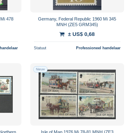
 Mi 478
Germany, Federal Republic 1960 Mi 345
MNH (ZE5 GRM345)
± US$ 0,68
 handelaar
Statuut
Professioneel handelaar
Nieuw
 Northern
Isle of Man 1976 Mi 78-81 MNH (ZE3