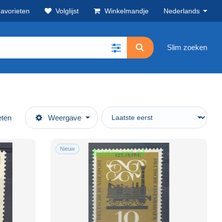
avorieten
Volglijst
Winkelmandje
Nederlands
Slim zoeken
eten
Weergave
Nieuw