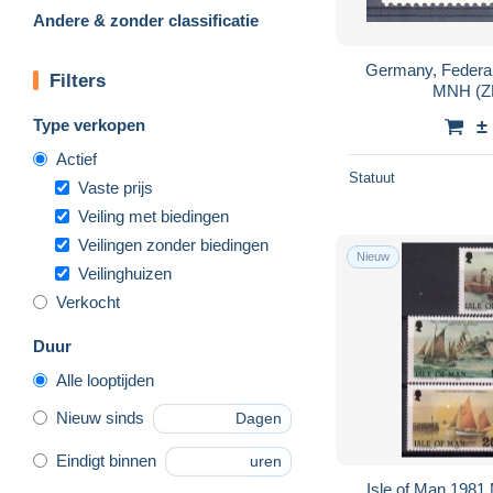
Andere & zonder classificatie
Germany, Federal
Filters
MNH (Z
Type verkopen
±
Actief
Statuut
Vaste prijs
Veiling met biedingen
Veilingen zonder biedingen
Nieuw
Veilinghuizen
Verkocht
Duur
Alle looptijden
Nieuw sinds
Dagen
Eindigt binnen
uren
Isle of Man 198