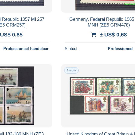
 Republic 1957 Mi 257
Germany, Federal Republic 1965
E5 GRM257)
MNH (ZE5 GRM478)
 US$ 0,85
± US$ 0,68
Professioneel handelaar
Statuut
Professioneel
Nieuw
1 Mi 182-186 MNH (ZE3
United Kingdom of Great Britain &