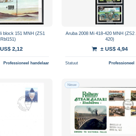
Mi block 151 MNH (ZS1
Aruba 2008 Mi 418-420 MNH (ZS2
Rbl151)
420)
 US$ 2,12
± US$ 4,94
Professioneel handelaar
Statuut
Professioneel
Nieuw