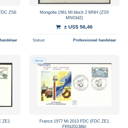
(FDC ZS6
Mongolia 1961 Mi block 2 MNH (ZS9
MNGbl2)
± US$ 56,46
 handelaar
Statuut
Professioneel handelaar
Nieuw
C ZE1
France 1977 Mi 2013 FDC (FDC ZE1
FRN2013#b)