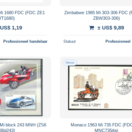
 Mi 1680 FDC (FDC ZE1
Zimbabwe 1985 Mi 303-306 FDC 
T1680)
ZBW303-306)
 US$ 1,19
± US$ 9,89
Professioneel handelaar
Statuut
Professioneel
Nieuw
Mi block 243 MNH (ZS6
Monaco 1963 Mi 735 FDC (FD
Bbl243)
MNC735#a)