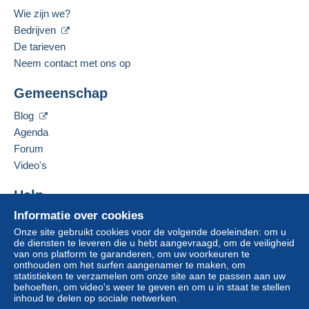
Hongkong SAR van China
Wie zijn we?
Zone 3
Gesproken taal:
Bedrijven
Om toegang te krijgen tot de
leveringsinformatie, moet u lid zijn
Engels (Verenigd Koninkrijk)
De tarieven
en inloggen.
Deze zone omvat
3 landen
.
Neem contact met ons op
Deze verkoper toevoegen aan mijn favorieten
Leveringsmethode
Aanmel
Inschrij
Gemeenschap
De verkoper contacteren
den
ven
De items van deze verkoper verbergen
Betaling via:
Blog
Agenda
Brief met tracking (groot formaat/grote brief)
Forum
(met tracking)
Video's
€ 4,50
Help
Informatie over cookies
Hulpcentrum
Betalingsvoorwaarden:
Onze site gebruikt cookies voor de volgende doeleinden: om u
Alle betalingen worden gedaan met
credit/debitcard
of
Kopen op Delcampe
de diensten te leveren die u hebt aangevraagd, om de veiligheid
overschrijving naar uw saldo. Er worden geen
Verkopen op Delcampe
van ons platform te garanderen, om uw voorkeuren te
betalingen gedaan per cheque of bankoverschrijving
onthouden om het surfen aangenamer te maken, om
Een beveiligde website
statistieken te verzamelen om onze site aan te passen aan uw
rechtstreeks aan de verkoper.
behoeften, om video's weer te geven en om u in staat te stellen
De koper gebruikt de middelen die Delcampe ter
inhoud te delen op sociale netwerken.