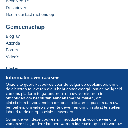
Gesproken taal:
Bedrijven
Engels (Verenigde Staten)
van een aankoop ter waarde van € 100,00.
De tarieven
Neem contact met ons op
Adres van de onderneming:
Jim Forte
Zone 1
Gemeenschap
12042 SE Sunnyside Rd. Unit #2022
Clackamas
,
Oregon
87015
Blog
Zone 2
Verenigde Staten
Agenda
Om toegang te krijgen tot de
Forum
leveringsinformatie, moet u lid zijn
Deze zone omvat
één land
.
Deze verkoper toevoegen aan mijn favorieten
Video's
en inloggen.
De verkoper contacteren
Leveringsmethode
De items van deze verkoper verbergen
Help
Aanmel
Inschrij
den
ven
Betaling via:
Informatie over cookies
Hulpcentrum
Onze site gebruikt cookies voor de volgende doeleinden: om u
Kopen op Delcampe
Brief (normaal/klein formaat)
de diensten te leveren die u hebt aangevraagd, om de veiligheid
Verkopen op Delcampe
van ons platform te garanderen, om uw voorkeuren te
€ 0,90
onthouden om het surfen aangenamer te maken, om
Een beveiligde website
statistieken te verzamelen om onze site aan te passen aan uw
behoeften, om video's weer te geven en om u in staat te stellen
inhoud te delen op sociale netwerken.
Betalingsvoorwaarden:
Sommige van deze cookies zijn noodzakelijk voor de werking
Alle betalingen worden gedaan met
credit/debitcard
of
van onze site, andere kunnen worden ingesteld op basis van uw
overschrijving naar uw saldo. Er worden geen