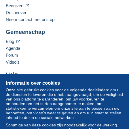
Voldoen aan de voorwaarden:
Gesproken taal:
Bedrijven
Engels (Verenigde Staten)
van een aankoop ter waarde van € 100,00.
De tarieven
Neem contact met ons op
Adres van de onderneming:
Jim Forte
Zone 1
Gemeenschap
12042 SE Sunnyside Rd. Unit #2022
Clackamas
,
Oregon
87015
Blog
Zone 2
Verenigde Staten
Agenda
Om toegang te krijgen tot de
Forum
leveringsinformatie, moet u lid zijn
Deze zone omvat
één land
.
Deze verkoper toevoegen aan mijn favorieten
Video's
en inloggen.
De verkoper contacteren
Leveringsmethode
De items van deze verkoper verbergen
Help
Aanmel
Inschrij
den
ven
Betaling via:
Informatie over cookies
Hulpcentrum
Onze site gebruikt cookies voor de volgende doeleinden: om u
Kopen op Delcampe
Brief (normaal/klein formaat)
de diensten te leveren die u hebt aangevraagd, om de veiligheid
Verkopen op Delcampe
van ons platform te garanderen, om uw voorkeuren te
€ 0,90
onthouden om het surfen aangenamer te maken, om
Een beveiligde website
statistieken te verzamelen om onze site aan te passen aan uw
behoeften, om video's weer te geven en om u in staat te stellen
inhoud te delen op sociale netwerken.
Betalingsvoorwaarden:
Sommige van deze cookies zijn noodzakelijk voor de werking
Alle betalingen worden gedaan met
credit/debitcard
of