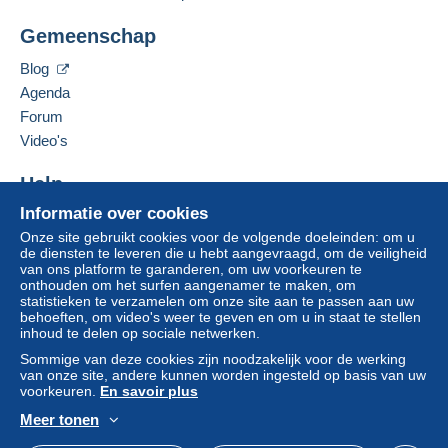
Jim Forte
Zone 1
Gemeenschap
12042 SE Sunnyside Rd. Unit #2022
Clackamas
,
Oregon
87015
Blog
Zone 2
Verenigde Staten
Agenda
Om toegang te krijgen tot de
Forum
leveringsinformatie, moet u lid zijn
Deze zone omvat
één land
.
Deze verkoper toevoegen aan mijn favorieten
Video's
en inloggen.
De verkoper contacteren
Leveringsmethode
De items van deze verkoper verbergen
Help
Aanmel
Inschrij
den
ven
Betaling via:
Informatie over cookies
Hulpcentrum
Onze site gebruikt cookies voor de volgende doeleinden: om u
Kopen op Delcampe
Brief (normaal/klein formaat)
de diensten te leveren die u hebt aangevraagd, om de veiligheid
Verkopen op Delcampe
van ons platform te garanderen, om uw voorkeuren te
€ 0,90
onthouden om het surfen aangenamer te maken, om
Een beveiligde website
statistieken te verzamelen om onze site aan te passen aan uw
behoeften, om video's weer te geven en om u in staat te stellen
inhoud te delen op sociale netwerken.
Betalingsvoorwaarden:
Sommige van deze cookies zijn noodzakelijk voor de werking
Alle betalingen worden gedaan met
credit/debitcard
of
van onze site, andere kunnen worden ingesteld op basis van uw
overschrijving naar uw saldo. Er worden geen
voorkeuren.
En savoir plus
betalingen gedaan per cheque of bankoverschrijving
Meer tonen
rechtstreeks aan de verkoper.
Nederlands
USD
Standaardmodus
Ame