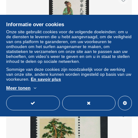
Informatie over cookies
Onze site gebruikt cookies voor de volgende doeleinden: om u
de diensten te leveren die u hebt aangevraagd, om de veiligheid
van ons platform te garanderen, om uw voorkeuren te
onthouden om het surfen aangenamer te maken, om
statistieken te verzamelen om onze site aan te passen aan uw
behoeften, om video's weer te geven en om u in staat te stellen
inhoud te delen op sociale netwerken.
Taiwan Han Lady of Rank Early Qing Dynasty $1.50 1987
MNH SG#1767
Sommige van deze cookies zijn noodzakelijk voor de werking
van onze site, andere kunnen worden ingesteld op basis van uw
± US$ 0,73
voorkeuren.
En savoir plus
Meer tonen
Statuut
Particulier