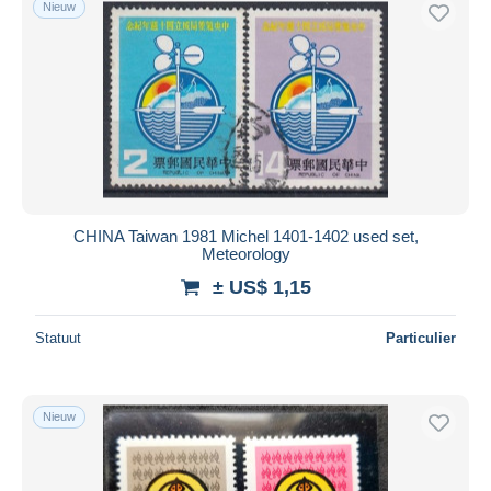
Nieuw
Gratis levering
Betaalmiddelen
PayPal
Bankoverschrijving
Visa
Mastercard
Bancontact
CHINA Taiwan 1981 Michel 1401-1402 used set,
iDeal
Meteorology
Maestro
± US$ 1,15
Alles deselecteren
Statuut
Particulier
Woonplaats van de verkoper
Wereldwijd
Nieuw