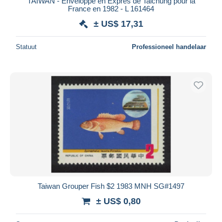
TAIWAN - Enveloppe en Exprès de Taichung pour la
France en 1982 - L 161464
± US$ 17,31
Statuut
Professioneel handelaar
Taiwan Grouper Fish $2 1983 MNH SG#1497
± US$ 0,80