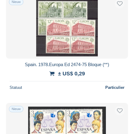
Nieuw
Gratis levering
Betaalmiddelen
PayPal
Bankoverschrijving
Visa
Mastercard
Bancontact
Spain. 1978.Europa Ed 2474-75 Bloque (**)
iDeal
± US$ 0,29
Maestro
Alles deselecteren
Statuut
Particulier
Woonplaats van de verkoper
Wereldwijd
Nieuw