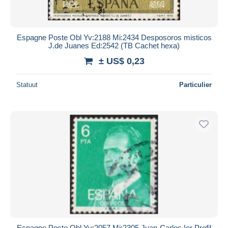
Espagne Poste Obl Yv:2188 Mi:2434 Desposoros misticos
J.de Juanes Ed:2542 (TB Cachet hexa)
± US$ 0,23
Statuut
Particulier
Espagne Poste Obl Yv:2057 Mi:2305 Juan-Carlos Ier Profil