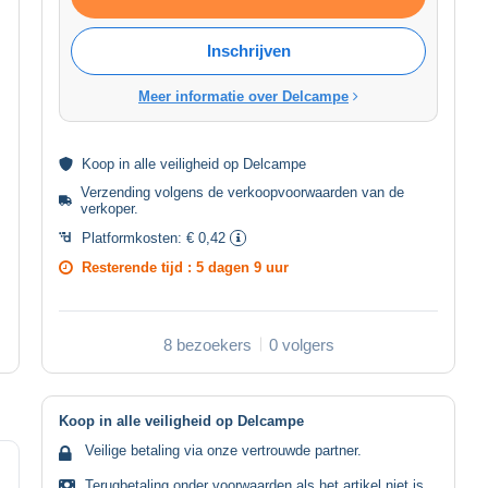
Inschrijven
Meer informatie over Delcampe
Koop in alle
veiligheid
op Delcampe
Verzending volgens de
verkoopvoorwaarden van de
verkoper
.
Platformkosten:
€ 0,42
Resterende tijd :
5 dagen 9 uur
8 bezoekers
0 volgers
Koop in alle veiligheid op Delcampe
Veilige betaling via onze vertrouwde partner.
Terugbetaling onder voorwaarden als het artikel niet is