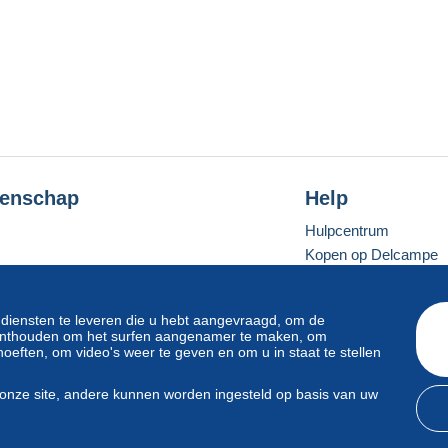
enschap
Help
Hulpcentrum
Kopen op Delcampe
Verkopen op Delcam
Een beveiligde websit
 diensten te leveren die u hebt aangevraagd, om de
e onthouden om het surfen aangenamer te maken, om
oeften, om video's weer te geven en om u in staat te stellen
Standaardmodus
onze site, andere kunnen worden ingesteld op basis van uw
svoorwaarden
en
privacy
.
Beheer van cookies