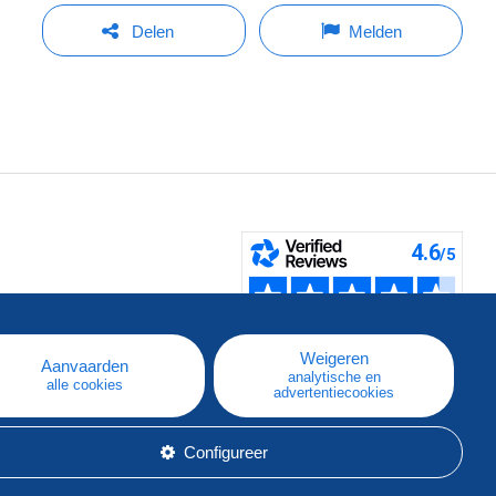
Delen
Melden
pe
e
Weigeren
Aanvaarden
analytische en
alle cookies
advertentiecookies
Configureer