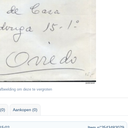
fbeelding om deze te vergroten
(0)
Aankopen (0)
15:02
Item n°2543482079