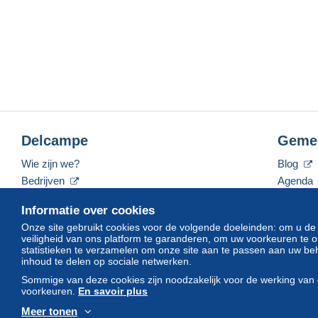
Delcampe
Geme
Wie zijn we?
Blog
Bedrijven
Agenda
De tarieven
Forum
Informatie over cookies
Neem contact met ons op
Video's
Onze site gebruikt cookies voor de volgende doeleinden: om u de
veiligheid van ons platform te garanderen, om uw voorkeuren t
statistieken te verzamelen om onze site aan te passen aan uw beh
inhoud te delen op sociale netwerken.
Nederlands
USD
America/Indiana/Vevay
Sommige van deze cookies zijn noodzakelijk voor de werking van 
voorkeuren.
En savoir plus
Meer tonen
© Delcampe International srl. Alle rechten voorbehouden.
Gebruik