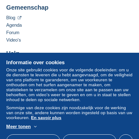
PHILATELIE VAT
Gemeenschap
Een betaling die niet is verricht met
6 BIS RUE DE CHATEAUDUN
credit/debitcard
of overboeking naar uw saldo,
75009
PARIS
Blog
wordt door de verkoper terugbetaald aan de koper.
Frankrijk
Agenda
Een onbetaalde aankoop kan gevolgen hebben
Forum
voor de rekening van de koper.
Deze verkoper toevoegen aan mijn favorieten
Video's
Als de verkoopvoorwaarden van de verkoper
De verkoper contacteren
clausules bevatten met betrekking tot de betaling,
De items van deze verkoper verbergen
Help
moeten deze als nietig worden beschouwd. De
betalingsvoorwaarden van de website van
Informatie over cookies
Hulpcentrum
Delcampe, zoals gedefinieerd in de
Onze site gebruikt cookies voor de volgende doeleinden: om u
Kopen op Delcampe
de diensten te leveren die u hebt aangevraagd, om de veiligheid
gebruiksvoorwaarden
, zijn de enige die van
Verkopen op Delcampe
van ons platform te garanderen, om uw voorkeuren te
toepassing zijn.
onthouden om het surfen aangenamer te maken, om
Een beveiligde website
statistieken te verzamelen om onze site aan te passen aan uw
Aankopen moeten worden betaald binnen
14
behoeften, om video's weer te geven en om u in staat te stellen
dagen
na ontvangst van de eindafrekening van de
inhoud te delen op sociale netwerken.
verkoper.
Sommige van deze cookies zijn noodzakelijk voor de werking
van onze site, andere kunnen worden ingesteld op basis van uw
Garantie:
voorkeuren.
En savoir plus
Herroepingsrecht
|
Retourkosten ten laste van de
Meer tonen
koper.
Nederlands
USD
Standaardmodus
Ame
Om de termijnen voor terugzending en