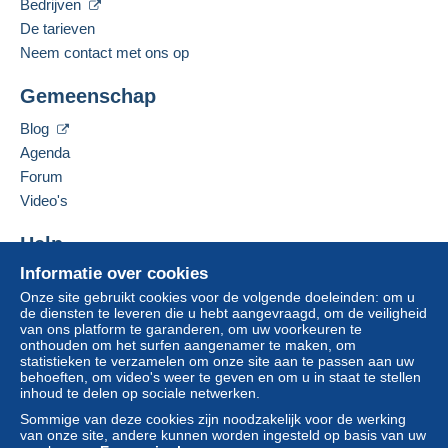
Gesproken taal:
Bedrijven
Betalen
".
Frans
De tarieven
Een betaling die niet is verricht met
Neem contact met ons op
credit/debitcard
of overboeking naar uw saldo,
Deze verkoper toevoegen aan mijn favorieten
wordt door de verkoper terugbetaald aan de koper.
Gemeenschap
De verkoper contacteren
Een onbetaalde aankoop kan gevolgen hebben
De items van deze verkoper verbergen
voor de rekening van de koper.
Blog
Agenda
Als de verkoopvoorwaarden van de verkoper
clausules bevatten met betrekking tot de betaling,
Forum
moeten deze als nietig worden beschouwd. De
Video's
betalingsvoorwaarden van de website van
Delcampe, zoals gedefinieerd in de
Help
gebruiksvoorwaarden
, zijn de enige die van
Informatie over cookies
Hulpcentrum
toepassing zijn.
Onze site gebruikt cookies voor de volgende doeleinden: om u
Kopen op Delcampe
Aankopen moeten worden betaald binnen
14
de diensten te leveren die u hebt aangevraagd, om de veiligheid
Verkopen op Delcampe
van ons platform te garanderen, om uw voorkeuren te
dagen
na ontvangst van de eindafrekening van de
onthouden om het surfen aangenamer te maken, om
Een beveiligde website
verkoper.
statistieken te verzamelen om onze site aan te passen aan uw
behoeften, om video's weer te geven en om u in staat te stellen
inhoud te delen op sociale netwerken.
Frais de port: 1,95€ à la charge de l'acheteur pour la
Sommige van deze cookies zijn noodzakelijk voor de werking
France pour lettre
20g max
van onze site, andere kunnen worden ingesteld op basis van uw