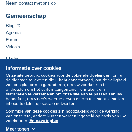
Neem contact met ons op
Adres van de onderneming:
credit/debitcard
of overboeking naar uw saldo,
ANDRE WEINGARTEN
wordt door de verkoper terugbetaald aan de koper.
Gemeenschap
113, BD BOISSON
Een onbetaalde aankoop kan gevolgen hebben
13004
MARSEILLE 4
voor de rekening van de koper.
Blog
Frankrijk
Agenda
Als de verkoopvoorwaarden van de verkoper
clausules bevatten met betrekking tot de betaling,
Forum
Deze verkoper toevoegen aan mijn favorieten
moeten deze als nietig worden beschouwd. De
Video's
De verkoper contacteren
betalingsvoorwaarden van de website van
De items van deze verkoper verbergen
Delcampe, zoals gedefinieerd in de
Help
gebruiksvoorwaarden
, zijn de enige die van
Informatie over cookies
Hulpcentrum
toepassing zijn.
Onze site gebruikt cookies voor de volgende doeleinden: om u
Kopen op Delcampe
Aankopen moeten worden betaald binnen
14
de diensten te leveren die u hebt aangevraagd, om de veiligheid
Verkopen op Delcampe
van ons platform te garanderen, om uw voorkeuren te
dagen
na ontvangst van de eindafrekening van de
onthouden om het surfen aangenamer te maken, om
Een beveiligde website
verkoper.
statistieken te verzamelen om onze site aan te passen aan uw
behoeften, om video's weer te geven en om u in staat te stellen
Garantie:
inhoud te delen op sociale netwerken.
Herroepingsrecht
|
Retourkosten ten laste van de
Sommige van deze cookies zijn noodzakelijk voor de werking
koper.
van onze site, andere kunnen worden ingesteld op basis van uw
Om de termijnen voor terugzending en
voorkeuren.
En savoir plus
terugbetaling van het item te weten,
raadpleegt u
Meer tonen