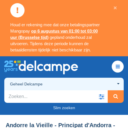
×
Houd er rekening mee dat onze betalingspartner
Mangopay
op 6 augustus van 01:00 tot 03:00
uur (Brusselse tijd)
gepland onderhoud zal
uitvoeren. Tijdens deze periode kunnen de
betaaldiensten tijdelijk niet beschikbaar zijn.
Geheel Delcampe
Slim zoeken
Andorre la Vieille - Principat d'Andorra -