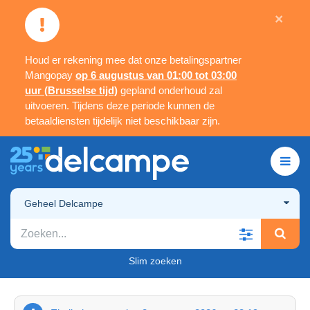
×
Houd er rekening mee dat onze betalingspartner
Mangopay
op 6 augustus van 01:00 tot 03:00
uur (Brusselse tijd)
gepland onderhoud zal
uitvoeren. Tijdens deze periode kunnen de
betaaldiensten tijdelijk niet beschikbaar zijn.
Geheel Delcampe
Slim zoeken