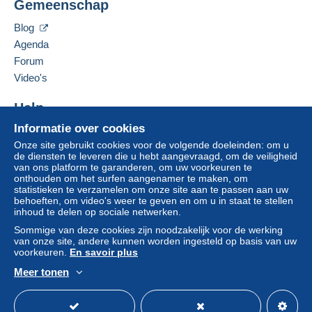
Gemeenschap
MOLTKESTRASSE 19/1
DE-73257
KOENGEN
Zone 2
Blog
Duitsland
Agenda
Zone 3
Forum
Deze verkoper toevoegen aan mijn favorieten
Video's
De verkoper contacteren
Deze zone omvat
één land
.
De items van deze verkoper verbergen
Help
Om toegang te krijgen tot de
Leveringsmethode
Informatie over cookies
leveringsinformatie, moet u lid zijn
Hulpcentrum
en inloggen.
Onze site gebruikt cookies voor de volgende doeleinden: om u
Kopen op Delcampe
Betaling via:
de diensten te leveren die u hebt aangevraagd, om de veiligheid
Verkopen op Delcampe
van ons platform te garanderen, om uw voorkeuren te
Aanmel
Inschrij
onthouden om het surfen aangenamer te maken, om
Een beveiligde website
den
ven
Brief (normaal/klein formaat)
statistieken te verzamelen om onze site aan te passen aan uw
behoeften, om video's weer te geven en om u in staat te stellen
€ 2,40
inhoud te delen op sociale netwerken.
Aangetekende brief (groot formaat/grote brief) +
Sommige van deze cookies zijn noodzakelijk voor de werking
verzekering (follow-up)
van onze site, andere kunnen worden ingesteld op basis van uw
voorkeuren.
En savoir plus
€ 4,95
Meer tonen
Nederlands
DHL pakket (met tracking)
USD
Standaardmodus
Ame
€ 8,50