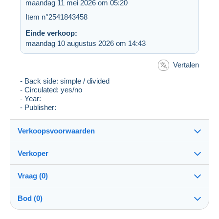
maandag 11 mei 2026 om 05:20
Item n°2541843458
Einde verkoop:
maandag 10 augustus 2026 om 14:43
Vertalen
- Back side: simple / divided
- Circulated: yes/no
- Year:
- Publisher:
Verkoopsvoorwaarden
Verkoper
Bestemming:
Zie de lijst van landen
Vraag (0)
krk966
100%
(11328x)
Verzending:
Bod (0)
Verzending na betaling
Winkel
Kosten: