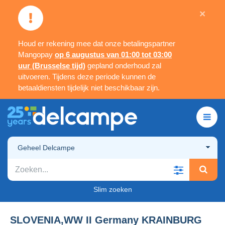
×
Houd er rekening mee dat onze betalingspartner
Mangopay
op 6 augustus van 01:00 tot 03:00
uur (Brusselse tijd)
gepland onderhoud zal
uitvoeren. Tijdens deze periode kunnen de
betaaldiensten tijdelijk niet beschikbaar zijn.
Geheel Delcampe
Slim zoeken
SLOVENIA,WW II Germany KRAINBURG