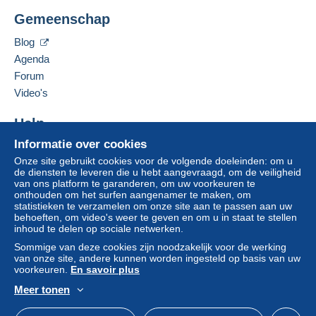
Jim Forte
Zone 1
Gemeenschap
12042 SE Sunnyside Rd. Unit #2022
Clackamas
,
Oregon
87015
Blog
Zone 2
Verenigde Staten
Agenda
Om toegang te krijgen tot de
Forum
leveringsinformatie, moet u lid zijn
Deze zone omvat
één land
.
Deze verkoper toevoegen aan mijn favorieten
Video's
en inloggen.
De verkoper contacteren
Leveringsmethode
De items van deze verkoper verbergen
Help
Aanmel
Inschrij
den
ven
Betaling via:
Informatie over cookies
Hulpcentrum
Onze site gebruikt cookies voor de volgende doeleinden: om u
Kopen op Delcampe
Brief (normaal/klein formaat)
de diensten te leveren die u hebt aangevraagd, om de veiligheid
Verkopen op Delcampe
van ons platform te garanderen, om uw voorkeuren te
€ 0,90
onthouden om het surfen aangenamer te maken, om
Een beveiligde website
statistieken te verzamelen om onze site aan te passen aan uw
behoeften, om video's weer te geven en om u in staat te stellen
inhoud te delen op sociale netwerken.
Betalingsvoorwaarden:
Sommige van deze cookies zijn noodzakelijk voor de werking
Alle betalingen worden gedaan met
credit/debitcard
of
van onze site, andere kunnen worden ingesteld op basis van uw
overschrijving naar uw saldo. Er worden geen
voorkeuren.
En savoir plus
betalingen gedaan per cheque of bankoverschrijving
Meer tonen
rechtstreeks aan de verkoper.
Nederlands
USD
Standaardmodus
Ame