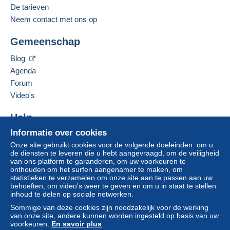
Engels (Verenigd Koninkrijk),
Duits
De tarieven
Zone 3
Neem contact met ons op
Deze verkoper toevoegen aan mijn favorieten
Gemeenschap
De verkoper contacteren
Deze zone omvat
één land
.
De items van deze verkoper verbergen
Om toegang te krijgen tot de
Blog
leveringsinformatie, moet u lid zijn
Brief (normaal/klein formaat)
Agenda
en inloggen.
Forum
Betaling via:
Aanmel
Inschrij
Video's
den
ven
Van 1 tot 3 items
Help
€ 3,90
Informatie over cookies
Hulpcentrum
Van 4 tot 10 items
Onze site gebruikt cookies voor de volgende doeleinden: om u
Kopen op Delcampe
de diensten te leveren die u hebt aangevraagd, om de veiligheid
€ 4,40
Verkopen op Delcampe
van ons platform te garanderen, om uw voorkeuren te
onthouden om het surfen aangenamer te maken, om
Een beveiligde website
Van 11
statistieken te verzamelen om onze site aan te passen aan uw
behoeften, om video's weer te geven en om u in staat te stellen
€ 4,00
inhoud te delen op sociale netwerken.
Sommige van deze cookies zijn noodzakelijk voor de werking
van onze site, andere kunnen worden ingesteld op basis van uw
Betalingsvoorwaarden:
voorkeuren.
En savoir plus