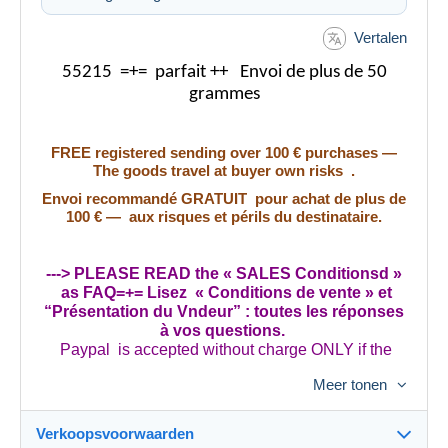
Vertalen
55215 =+= parfait ++ Envoi de plus de 50
grammes
FREE registered sending over 100 € purchases —
The goods travel at buyer own risks .
Envoi recommandé GRATUIT pour achat de plus de
100 € — aux risques et périls du destinataire.
---> PLEASE READ the « SALES Conditionsd »
as FAQ=+= Lisez « Conditions de vente » et
“Présentation du Vndeur” : toutes les réponses
à vos questions.
Paypal is accepted without charge ONLY if the
stamps are send outside the E.E.C…..and for
Meer tonen
purchases over 100-€
+=+=+=+=+=+
Verkoopsvoorwaarden