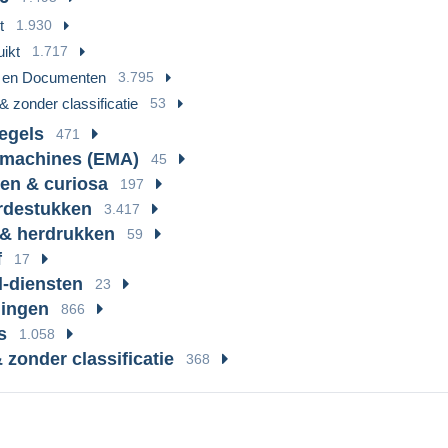
t
1.930
ikt
1.717
n en Documenten
3.795
& zonder classificatie
53
zegels
471
rmachines (EMA)
45
ten & curiosa
197
rdestukken
3.417
& herdrukken
59
f
17
l-diensten
23
lingen
866
s
1.058
 zonder classificatie
368