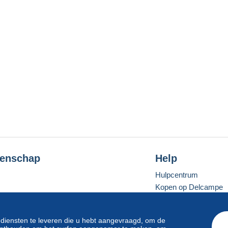
enschap
Help
Hulpcentrum
Kopen op Delcampe
Verkopen op Delcam
Een beveiligde websit
 diensten te leveren die u hebt aangevraagd, om de