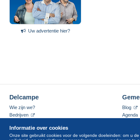
Uw advertentie hier?
Delcampe
Geme
Wie zijn we?
Blog
Bedrijven
Agenda
De tarieven
Forum
Informatie over cookies
Neem contact met ons op
Video's
Onze site gebruikt cookies voor de volgende doeleinden: om u de