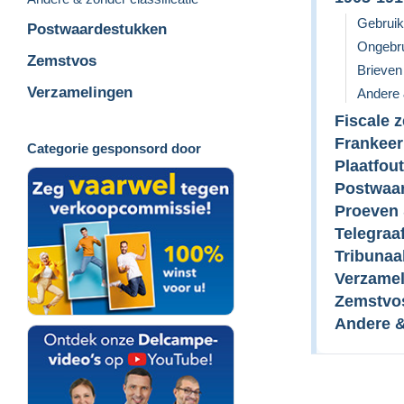
Gebruik
Postwaardestukken
Ongebru
Zemstvos
Brieve
Verzamelingen
Andere 
Fiscale 
Frankee
Categorie gesponsord door
Plaatfou
Postwaa
Proeven 
Telegraa
Tribunaa
Verzame
Zemstvo
Andere &