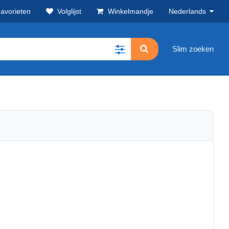
avorieten
Volglijst
Winkelmandje
Nederlands
Slim zoeken