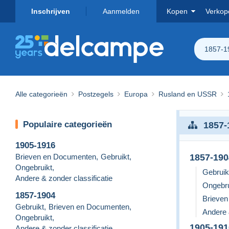
Inschrijven
Aanmelden
Kopen
Verkop
1857-19
Alle categorieën
Postzegels
Europa
Rusland en USSR
Populaire categorieën
1857-
1905-1916
Brieven en Documenten
,
Gebruikt
,
1857-190
Ongebruikt
,
Gebruik
Andere & zonder classificatie
Ongebru
1857-1904
Brieve
Gebruikt
,
Brieven en Documenten
,
Andere 
Ongebruikt
,
1905-191
Andere & zonder classificatie