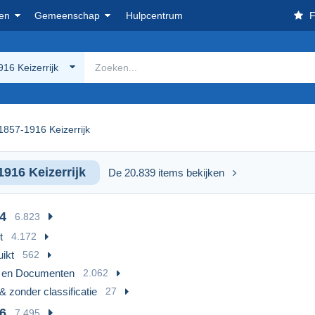
en
Gemeenschap
Hulpcentrum
F
16 Keizerrijk
1857-1916 Keizerrijk
1916 Keizerrijk
De 20.839 items bekijken
4
6.823
t
4.172
ikt
562
n en Documenten
2.062
& zonder classificatie
27
6
7.495