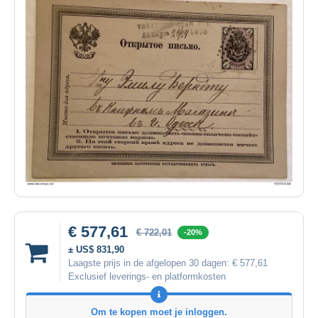
€ 577,61
€ 722,01
-20%
± US$ 831,90
Laagste prijs in de afgelopen 30 dagen:
€ 577,61
Exclusief leverings- en platformkosten
Om te kopen moet je inloggen.