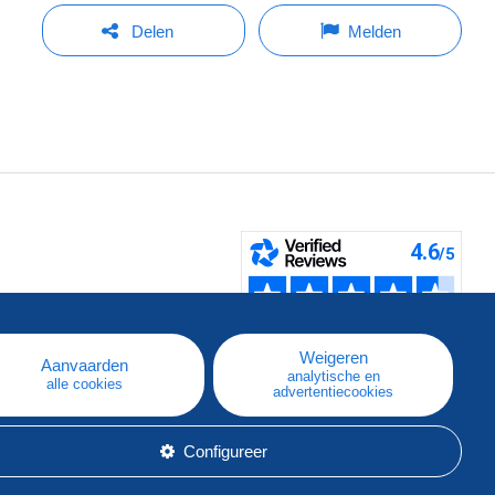
Delen
Melden
pe
e
Weigeren
Aanvaarden
analytische en
alle cookies
advertentiecookies
Configureer