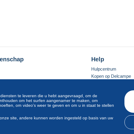
enschap
Help
Hulpcentrum
Kopen op Delcampe
Verkopen op Delcam
Een beveiligde websit
 diensten te leveren die u hebt aangevraagd, om de
e onthouden om het surfen aangenamer te maken, om
oeften, om video's weer te geven en om u in staat te stellen
Standaardmodus
onze site, andere kunnen worden ingesteld op basis van uw
svoorwaarden
en
privacy
.
Beheer van cookies