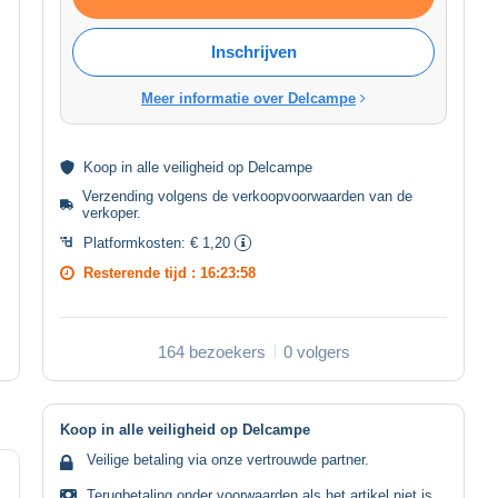
Inschrijven
Meer informatie over Delcampe
Koop in alle
veiligheid
op Delcampe
Verzending volgens de
verkoopvoorwaarden van de
verkoper
.
Platformkosten:
€ 1,20
Resterende tijd :
16:23:58
164 bezoekers
0 volgers
Koop in alle veiligheid op Delcampe
Veilige betaling via onze vertrouwde partner.
Terugbetaling onder voorwaarden als het artikel niet is