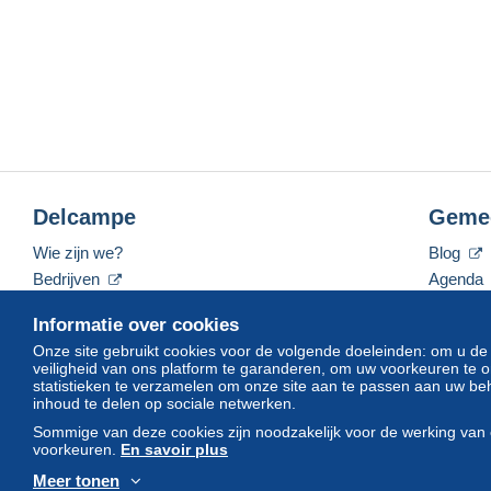
Delcampe
Geme
Wie zijn we?
Blog
Bedrijven
Agenda
De tarieven
Forum
Informatie over cookies
Neem contact met ons op
Video's
Onze site gebruikt cookies voor de volgende doeleinden: om u de
veiligheid van ons platform te garanderen, om uw voorkeuren t
statistieken te verzamelen om onze site aan te passen aan uw beh
inhoud te delen op sociale netwerken.
Nederlands
USD
America/Indiana/Vevay
Sommige van deze cookies zijn noodzakelijk voor de werking van 
voorkeuren.
En savoir plus
Meer tonen
© Delcampe International srl. Alle rechten voorbehouden.
Gebruik