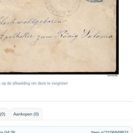
 op de afbeelding om deze te vergroten
(0)
Aankopen (0)
om 04:26
Item n°2106949521