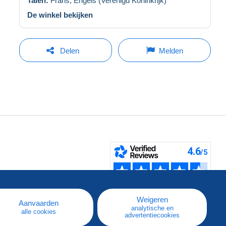
Talen:
Frans,
Engels (Verenigd Koninkrijk)
De winkel bekijken
Delen
Melden
pe
e
Weigeren
Aanvaarden
analytische en
alle cookies
advertentiecookies