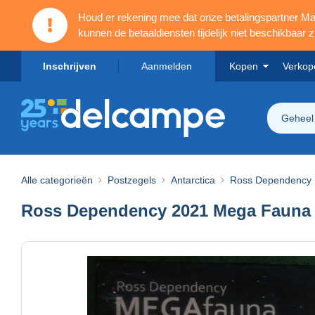
Houd er rekening mee dat onze betalingspartner 
kunnen de betaaldiensten tijdelijk niet beschikbaar zi
Inschrijven
Aanmelden
Kopen
Verkop
Geheel
Alle categorieën
Postzegels
Antarctica
Ross Dependency 
Ross Dependency 2021 Mega Fauna