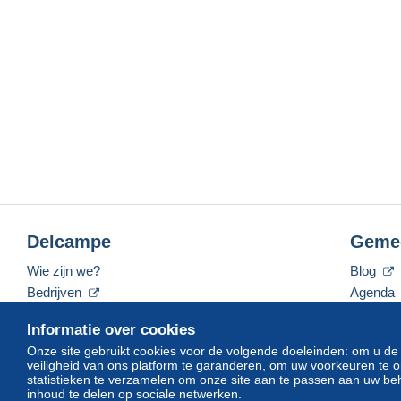
Delcampe
Geme
Wie zijn we?
Blog
Bedrijven
Agenda
De tarieven
Forum
Informatie over cookies
Neem contact met ons op
Video's
Onze site gebruikt cookies voor de volgende doeleinden: om u de
veiligheid van ons platform te garanderen, om uw voorkeuren t
statistieken te verzamelen om onze site aan te passen aan uw beh
inhoud te delen op sociale netwerken.