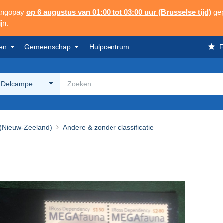
Mangopay
op 6 augustus van 01:00 tot 03:00 uur (Brusselse tijd)
gep
jn.
en
Gemeenschap
Hulpcentrum
F
 Delcampe
(Nieuw-Zeeland)
Andere & zonder classificatie