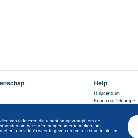
enschap
Help
Hulpcentrum
Kopen op Delcampe
Verkopen op Delcam
Een beveiligde websit
 diensten te leveren die u hebt aangevraagd, om de
e onthouden om het surfen aangenamer te maken, om
oeften, om video's weer te geven en om u in staat te stellen