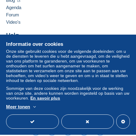
Blog
Agenda
Als de verkoopvoorwaarden van de verkoper
clausules bevatten met betrekking tot de betaling,
Forum
moeten deze als nietig worden beschouwd. De
Video's
betalingsvoorwaarden van de website van
Delcampe, zoals gedefinieerd in de
Help
gebruiksvoorwaarden
, zijn de enige die van
Informatie over cookies
Hulpcentrum
toepassing zijn.
Onze site gebruikt cookies voor de volgende doeleinden: om u
Kopen op Delcampe
Aankopen moeten worden betaald binnen
14
de diensten te leveren die u hebt aangevraagd, om de veiligheid
Verkopen op Delcampe
van ons platform te garanderen, om uw voorkeuren te
dagen
na ontvangst van de eindafrekening van de
onthouden om het surfen aangenamer te maken, om
Een beveiligde website
verkoper.
statistieken te verzamelen om onze site aan te passen aan uw
behoeften, om video's weer te geven en om u in staat te stellen
Garantie:
inhoud te delen op sociale netwerken.
Herroepingsrecht
|
Retourkosten ten laste van de
Sommige van deze cookies zijn noodzakelijk voor de werking
koper.
van onze site, andere kunnen worden ingesteld op basis van uw
Om de termijnen voor terugzending en
voorkeuren.
En savoir plus
terugbetaling van het item te weten,
raadpleegt u
Meer tonen
het Delcampe-charter
.
Nederlands
USD
Standaardmodus
Ame
Frais de port pour la philatelie en