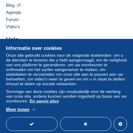
De items van deze verkoper verbergen
credit/debitcard
of overboeking naar uw saldo,
Blog
wordt door de verkoper terugbetaald aan de koper.
Agenda
Een onbetaalde aankoop kan gevolgen hebben
Forum
voor de rekening van de koper.
Video's
Als de verkoopvoorwaarden van de verkoper
clausules bevatten met betrekking tot de betaling,
Help
moeten deze als nietig worden beschouwd. De
betalingsvoorwaarden van de website van
Informatie over cookies
Hulpcentrum
Delcampe, zoals gedefinieerd in de
Onze site gebruikt cookies voor de volgende doeleinden: om u
Kopen op Delcampe
de diensten te leveren die u hebt aangevraagd, om de veiligheid
gebruiksvoorwaarden
, zijn de enige die van
Verkopen op Delcampe
van ons platform te garanderen, om uw voorkeuren te
toepassing zijn.
onthouden om het surfen aangenamer te maken, om
Een beveiligde website
statistieken te verzamelen om onze site aan te passen aan uw
Aankopen moeten worden betaald binnen
14
behoeften, om video's weer te geven en om u in staat te stellen
dagen
na ontvangst van de eindafrekening van de
inhoud te delen op sociale netwerken.
verkoper.
Sommige van deze cookies zijn noodzakelijk voor de werking
van onze site, andere kunnen worden ingesteld op basis van uw
Garantie:
voorkeuren.
En savoir plus
Herroepingsrecht
|
Retourkosten ten laste van de
Meer tonen
koper.
Nederlands
USD
Standaardmodus
Ame
Om de termijnen voor terugzending en
terugbetaling van het item te weten,
raadpleegt u
het Delcampe-charter
.