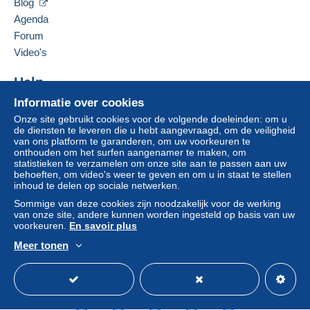
Blog
Agenda
Als de verkoopvoorwaarden van de verkoper
clausules bevatten met betrekking tot de betaling,
Forum
moeten deze als nietig worden beschouwd. De
Video's
betalingsvoorwaarden van de website van
Delcampe, zoals gedefinieerd in de
Help
gebruiksvoorwaarden
, zijn de enige die van
Informatie over cookies
Hulpcentrum
toepassing zijn.
Onze site gebruikt cookies voor de volgende doeleinden: om u
Kopen op Delcampe
Aankopen moeten worden betaald binnen
14
de diensten te leveren die u hebt aangevraagd, om de veiligheid
Verkopen op Delcampe
van ons platform te garanderen, om uw voorkeuren te
dagen
na ontvangst van de eindafrekening van de
onthouden om het surfen aangenamer te maken, om
Een beveiligde website
verkoper.
statistieken te verzamelen om onze site aan te passen aan uw
behoeften, om video's weer te geven en om u in staat te stellen
Garantie:
inhoud te delen op sociale netwerken.
Herroepingsrecht
|
Retourkosten ten laste van de
Sommige van deze cookies zijn noodzakelijk voor de werking
koper.
van onze site, andere kunnen worden ingesteld op basis van uw
Om de termijnen voor terugzending en
voorkeuren.
En savoir plus
terugbetaling van het item te weten,
raadpleegt u
Meer tonen
het Delcampe-charter
.
Nederlands
USD
Standaardmodus
Ame
Les frais de port sont ceux appliqués par