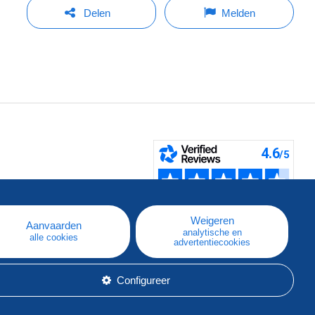
Delen
Melden
pe
e
Weigeren
Aanvaarden
analytische en
alle cookies
advertentiecookies
Configureer