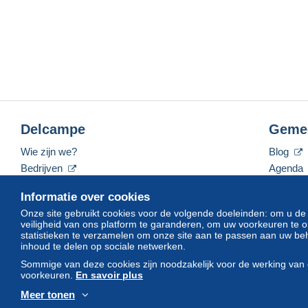
Delcampe
Geme
Wie zijn we?
Blog
Bedrijven
Agenda
De tarieven
Forum
Informatie over cookies
Neem contact met ons op
Video's
Onze site gebruikt cookies voor de volgende doeleinden: om u de
veiligheid van ons platform te garanderen, om uw voorkeuren t
statistieken te verzamelen om onze site aan te passen aan uw beh
inhoud te delen op sociale netwerken.
Nederlands
USD
America/Indiana/Vevay
Sommige van deze cookies zijn noodzakelijk voor de werking van 
voorkeuren.
En savoir plus
Meer tonen
© Delcampe International srl. Alle rechten voorbehouden.
Gebruik