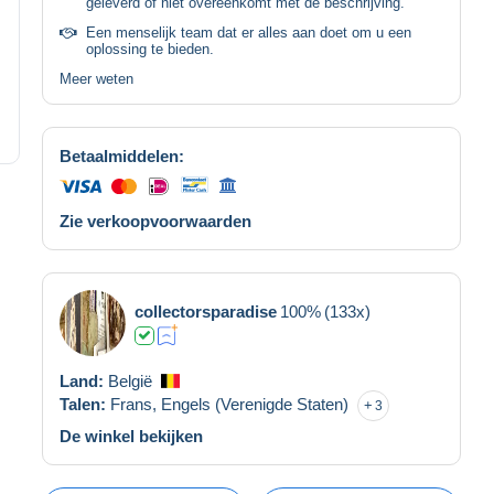
geleverd of niet overeenkomt met de beschrijving.
Een menselijk team dat er alles aan doet om u een
oplossing te bieden.
Meer weten
Betaalmiddelen:
Zie verkoopvoorwaarden
collectorsparadise
100%
(133x)
Land:
België
Talen:
Frans,
Engels (Verenigde Staten)
3
De winkel bekijken