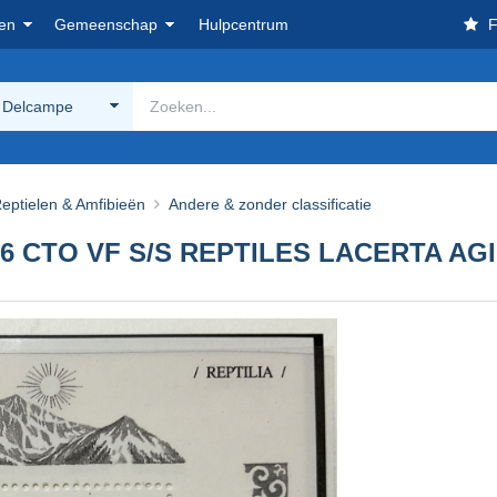
en
Gemeenschap
Hulpcentrum
F
 Delcampe
eptielen & Amfibieën
Andere & zonder classificatie
06 CTO VF S/S REPTILES LACERTA AGI