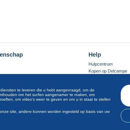
enschap
Help
Hulpcentrum
Kopen op Delcampe
Verkopen op Delcam
Een beveiligde websit
 diensten te leveren die u hebt aangevraagd, om de
e onthouden om het surfen aangenamer te maken, om
oeften, om video's weer te geven en om u in staat te stellen
Standaardmodus
onze site, andere kunnen worden ingesteld op basis van uw
svoorwaarden
en
privacy
.
Beheer van cookies