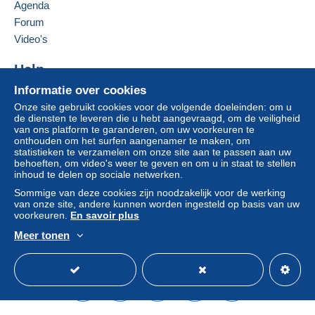
Agenda
Forum
Brief met tracking (normale/kleine brief) (met
Deze verkoper toevoegen aan mijn favorieten
tracking)
Video's
De verkoper contacteren
€ 2,00
De items van deze verkoper verbergen
Help
Aangetekende brief (normaal formaat/kleine
Informatie over cookies
Hulpcentrum
brief) + verzekering (met tracking)
Onze site gebruikt cookies voor de volgende doeleinden: om u
Kopen op Delcampe
€ 6,00
de diensten te leveren die u hebt aangevraagd, om de veiligheid
Verkopen op Delcampe
van ons platform te garanderen, om uw voorkeuren te
onthouden om het surfen aangenamer te maken, om
Een beveiligde website
statistieken te verzamelen om onze site aan te passen aan uw
Betalingsvoorwaarden:
behoeften, om video's weer te geven en om u in staat te stellen
inhoud te delen op sociale netwerken.
Alle betalingen worden gedaan met
credit/debitcard
of
overschrijving naar uw saldo. Er worden geen
Sommige van deze cookies zijn noodzakelijk voor de werking
van onze site, andere kunnen worden ingesteld op basis van uw
betalingen gedaan per cheque of bankoverschrijving
voorkeuren.
En savoir plus
rechtstreeks aan de verkoper.
Meer tonen
De koper gebruikt de middelen die Delcampe ter
Nederlands
USD
Standaardmodus
Ame
beschikking stelt in de pagina "
Mijn aankopen: Betalen
".
Een betaling die niet is verricht met
credit/debitcard
of
overboeking naar uw saldo, wordt door de verkoper
terugbetaald aan de koper. Een onbetaalde aankoop kan