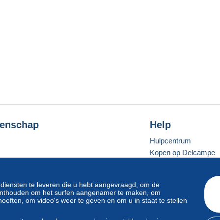
enschap
Help
Hulpcentrum
Kopen op Delcampe
Verkopen op Delcam
Een beveiligde websit
 diensten te leveren die u hebt aangevraagd, om de
e onthouden om het surfen aangenamer te maken, om
oeften, om video's weer te geven en om u in staat te stellen
Standaardmodus