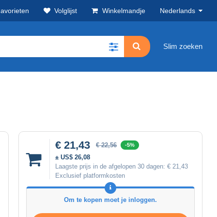
avorieten
Volglijst
Winkelmandje
Nederlands
Slim zoeken
€ 21,43
€ 22,56
-5%
± US$ 26,08
Laagste prijs in de afgelopen 30 dagen:
€ 21,43
Exclusief platformkosten
Om te kopen moet je inloggen.