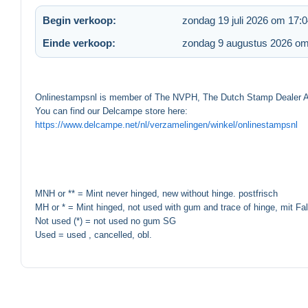
Begin verkoop:
zondag 19 juli 2026 om 17:
Einde verkoop:
zondag 9 augustus 2026 om
Onlinestampsnl is member of The NVPH, The Dutch Stamp Dealer Asso
You can find our Delcampe store here:
https://www.delcampe.net/nl/verzamelingen/winkel/onlinestampsnl
MNH or ** = Mint never hinged, new without hinge. postfrisch
MH or * = Mint hinged, not used with gum and trace of hinge, mit Fa
Not used (*) = not used no gum SG
Used = used , cancelled, obl.