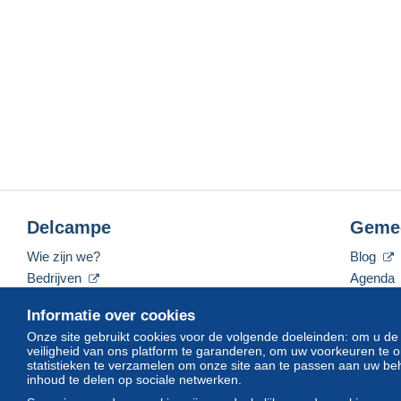
Delcampe
Geme
Wie zijn we?
Blog
Bedrijven
Agenda
De tarieven
Forum
Informatie over cookies
Neem contact met ons op
Video's
Onze site gebruikt cookies voor de volgende doeleinden: om u de
veiligheid van ons platform te garanderen, om uw voorkeuren t
statistieken te verzamelen om onze site aan te passen aan uw beh
inhoud te delen op sociale netwerken.
Nederlands
USD
America/Indiana/Vevay