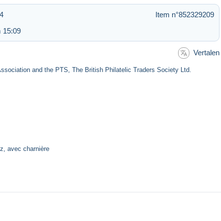
04
Item n°852329209
 15:09
Vertalen
ciation and the PTS, The British Philatelic Traders Society Ltd.
lz, avec charnière