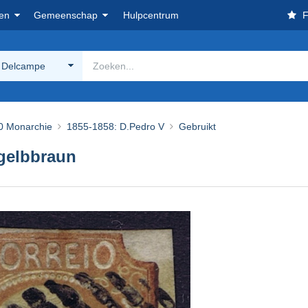
en
Gemeenschap
Hulpcentrum
F
 Delcampe
0 Monarchie
1855-1858: D.Pedro V
Gebruikt
 gelbbraun