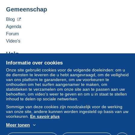
Deze verkoper toevoegen aan mijn favorieten
wordt door de verkoper terugbetaald aan de koper.
Gemeenschap
De verkoper contacteren
Een onbetaalde aankoop kan gevolgen hebben
De items van deze verkoper verbergen
voor de rekening van de koper.
Blog
Agenda
Als de verkoopvoorwaarden van de verkoper
clausules bevatten met betrekking tot de betaling,
Forum
moeten deze als nietig worden beschouwd. De
Video's
betalingsvoorwaarden van de website van
Delcampe, zoals gedefinieerd in de
Help
gebruiksvoorwaarden
, zijn de enige die van
Informatie over cookies
Hulpcentrum
toepassing zijn.
Onze site gebruikt cookies voor de volgende doeleinden: om u
Kopen op Delcampe
Aankopen moeten worden betaald binnen
14
de diensten te leveren die u hebt aangevraagd, om de veiligheid
Verkopen op Delcampe
van ons platform te garanderen, om uw voorkeuren te
dagen
na ontvangst van de eindafrekening van de
onthouden om het surfen aangenamer te maken, om
Een beveiligde website
verkoper.
statistieken te verzamelen om onze site aan te passen aan uw
behoeften, om video's weer te geven en om u in staat te stellen
Garantie:
inhoud te delen op sociale netwerken.
Herroepingsrecht
|
Retourkosten ten laste van de
Sommige van deze cookies zijn noodzakelijk voor de werking
koper.
van onze site, andere kunnen worden ingesteld op basis van uw
Om de termijnen voor terugzending en
voorkeuren.
En savoir plus
terugbetaling van het item te weten,
raadpleegt u
Meer tonen
het Delcampe-charter
.
Nederlands
USD
Standaardmodus
Ame