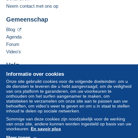
Neem contact met ons op
Adres van de onderneming:
Jim Forte
Zone 1
Gemeenschap
12042 SE Sunnyside Rd. Unit #2022
Clackamas
,
Oregon
87015
Blog
Zone 2
Verenigde Staten
Agenda
Om toegang te krijgen tot de
Forum
leveringsinformatie, moet u lid zijn
Deze zone omvat
één land
.
Deze verkoper toevoegen aan mijn favorieten
Video's
en inloggen.
De verkoper contacteren
Leveringsmethode
De items van deze verkoper verbergen
Help
Aanmel
Inschrij
den
ven
Betaling via:
Informatie over cookies
Hulpcentrum
Onze site gebruikt cookies voor de volgende doeleinden: om u
Kopen op Delcampe
Brief (normaal/klein formaat)
de diensten te leveren die u hebt aangevraagd, om de veiligheid
Verkopen op Delcampe
van ons platform te garanderen, om uw voorkeuren te
€ 0,90
onthouden om het surfen aangenamer te maken, om
Een beveiligde website
statistieken te verzamelen om onze site aan te passen aan uw
behoeften, om video's weer te geven en om u in staat te stellen
inhoud te delen op sociale netwerken.
Betalingsvoorwaarden:
Sommige van deze cookies zijn noodzakelijk voor de werking
Alle betalingen worden gedaan met
credit/debitcard
of
van onze site, andere kunnen worden ingesteld op basis van uw
overschrijving naar uw saldo. Er worden geen
voorkeuren.
En savoir plus
betalingen gedaan per cheque of bankoverschrijving
Meer tonen