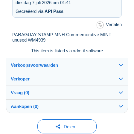
dinsdag 7 juli 2026 om 01:41
Gecreëerd via
API Pass
Vertalen
PARAGUAY STAMP MNH Commemorative MINT
unused WM4939
This item is listed via xdm.it software
Verkoopsvoorwaarden
Verkoper
Details van de verkoopvoorwaarden
Vraag (0)
Verzending
shokita3
100%
(233x)
Verzending na betaling binnen 7 dagen
Aankopen (0)
PRO
Winkel
Garantie:
Herroepingsrecht
|
Retourkosten ten laste van de koper.
Om een vraag te stellen moet u een sessie
Laatste actualisering: 06:48:47
Delen
Om de termijnen voor terugzending en terugbetaling van
openen.
Naam: