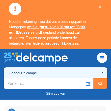
×
Houd er rekening mee dat onze betalingspartner
Mangopay
op 6 augustus van 01:00 tot 03:00
uur (Brusselse tijd)
gepland onderhoud zal
uitvoeren. Tijdens deze periode kunnen de
betaaldiensten tijdelijk niet beschikbaar zijn.
Geheel Delcampe
Slim zoeken