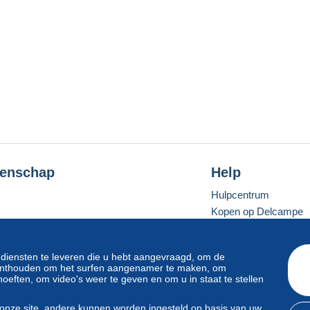
enschap
Help
Hulpcentrum
Kopen op Delcampe
Verkopen op Delcam
Een beveiligde websit
 diensten te leveren die u hebt aangevraagd, om de
e onthouden om het surfen aangenamer te maken, om
oeften, om video's weer te geven en om u in staat te stellen
Standaardmodus
onze site, andere kunnen worden ingesteld op basis van uw