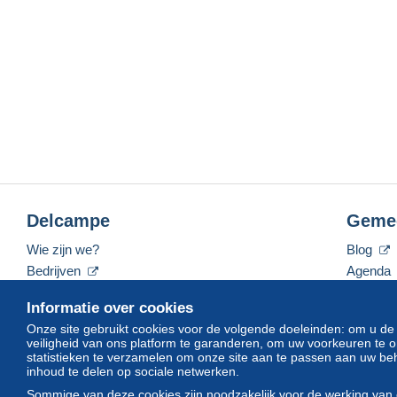
Delcampe
Geme
Wie zijn we?
Blog
Bedrijven
Agenda
De tarieven
Forum
Informatie over cookies
Neem contact met ons op
Video's
Onze site gebruikt cookies voor de volgende doeleinden: om u de
veiligheid van ons platform te garanderen, om uw voorkeuren t
statistieken te verzamelen om onze site aan te passen aan uw beh
inhoud te delen op sociale netwerken.
Nederlands
USD
America/Indiana/Vevay
Sommige van deze cookies zijn noodzakelijk voor de werking van 