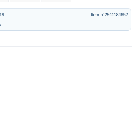
19
Item n°2541184652
5