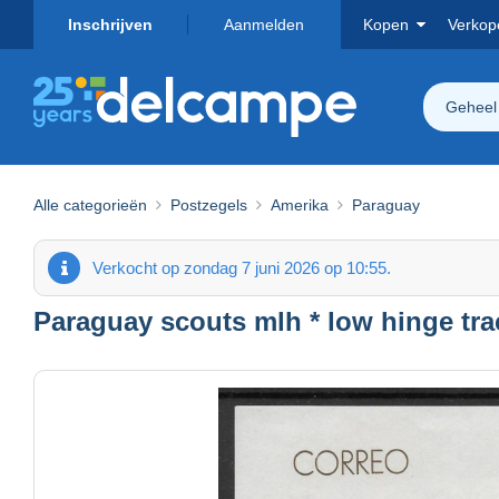
Inschrijven
Aanmelden
Kopen
Verkop
Geheel
Alle categorieën
Postzegels
Amerika
Paraguay
Verkocht op zondag 7 juni 2026 op 10:55.
Paraguay scouts mlh * low hinge tr