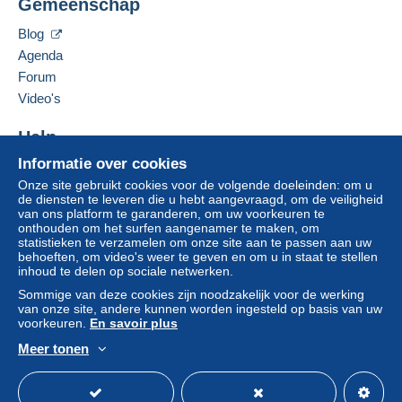
Gemeenschap
MOLTKESTRASSE 19/1
DE-73257
KOENGEN
Zone 2
Blog
Duitsland
Agenda
Zone 3
Forum
Deze verkoper toevoegen aan mijn favorieten
Video's
De verkoper contacteren
Deze zone omvat
één land
.
De items van deze verkoper verbergen
Help
Om toegang te krijgen tot de
Leveringsmethode
Informatie over cookies
leveringsinformatie, moet u lid zijn
Hulpcentrum
en inloggen.
Onze site gebruikt cookies voor de volgende doeleinden: om u
Kopen op Delcampe
Betaling via:
de diensten te leveren die u hebt aangevraagd, om de veiligheid
Verkopen op Delcampe
van ons platform te garanderen, om uw voorkeuren te
Aanmel
Inschrij
onthouden om het surfen aangenamer te maken, om
Een beveiligde website
den
ven
Brief (normaal/klein formaat)
statistieken te verzamelen om onze site aan te passen aan uw
behoeften, om video's weer te geven en om u in staat te stellen
€ 2,40
inhoud te delen op sociale netwerken.
Aangetekende brief (groot formaat/grote brief) +
Sommige van deze cookies zijn noodzakelijk voor de werking
verzekering (follow-up)
van onze site, andere kunnen worden ingesteld op basis van uw
voorkeuren.
En savoir plus
€ 4,95
Meer tonen
Nederlands
DHL pakket (met tracking)
USD
Standaardmodus
Ame
€ 8,50