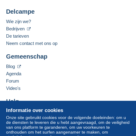
Minder dan 24 uur
Delcampe
Voor meer zekerheid vraagt de verkoper u te
Betaalmiddelen:
kiezen voor een leveringsmethode met tracking
Wie zijn we?
voor de aankopen:
Bedrijven
Gesproken talen:
van een aankoop ter waarde van € 20,00.
Frans,
Engels (Verenigd Koninkrijk),
Duits
De tarieven
Neem contact met ons op
Adres van de onderneming:
Zone 1
MICHAEL SCHWEIZER
Gemeenschap
MOLTKESTRASSE 19/1
DE-73257
KOENGEN
Zone 2
Blog
Duitsland
Agenda
Zone 3
Forum
Deze verkoper toevoegen aan mijn favorieten
Video's
De verkoper contacteren
Deze zone omvat
één land
.
De items van deze verkoper verbergen
Help
Om toegang te krijgen tot de
Leveringsmethode
Informatie over cookies
leveringsinformatie, moet u lid zijn
Hulpcentrum
en inloggen.
Onze site gebruikt cookies voor de volgende doeleinden: om u
Kopen op Delcampe
Betaling via:
de diensten te leveren die u hebt aangevraagd, om de veiligheid
Verkopen op Delcampe
van ons platform te garanderen, om uw voorkeuren te
Aanmel
Inschrij
onthouden om het surfen aangenamer te maken, om
Een beveiligde website
den
ven
Brief (normaal/klein formaat)