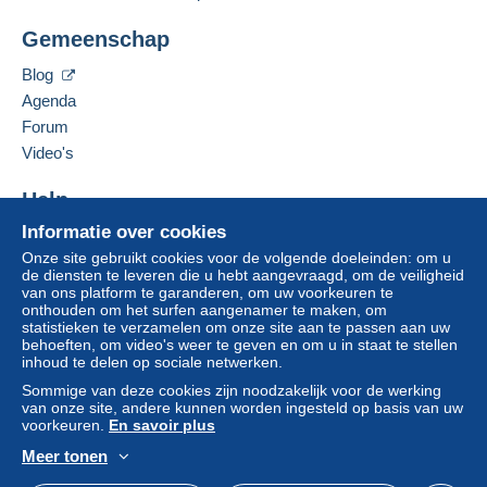
35047
SOLESINO (PD)
voor de rekening van de koper.
Gemeenschap
Italië
Als de verkoopvoorwaarden van de verkoper
Blog
clausules bevatten met betrekking tot de betaling,
Deze verkoper toevoegen aan mijn favorieten
moeten deze als nietig worden beschouwd. De
Agenda
De verkoper contacteren
betalingsvoorwaarden van de website van
Forum
De items van deze verkoper verbergen
Delcampe, zoals gedefinieerd in de
Video's
gebruiksvoorwaarden
, zijn de enige die van
toepassing zijn.
Help
Aankopen moeten worden betaald binnen
14
Informatie over cookies
Hulpcentrum
dagen
na ontvangst van de eindafrekening van de
Onze site gebruikt cookies voor de volgende doeleinden: om u
Kopen op Delcampe
verkoper.
de diensten te leveren die u hebt aangevraagd, om de veiligheid
Verkopen op Delcampe
van ons platform te garanderen, om uw voorkeuren te
Garantie:
onthouden om het surfen aangenamer te maken, om
Een beveiligde website
statistieken te verzamelen om onze site aan te passen aan uw
Herroepingsrecht
|
Retourkosten ten laste van de
behoeften, om video's weer te geven en om u in staat te stellen
koper.
inhoud te delen op sociale netwerken.
Om de termijnen voor terugzending en
Sommige van deze cookies zijn noodzakelijk voor de werking
terugbetaling van het item te weten,
raadpleegt u
van onze site, andere kunnen worden ingesteld op basis van uw
het Delcampe-charter
.
voorkeuren.
En savoir plus
Meer tonen
Nederlands
USD
Standaardmodus
Ame