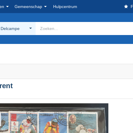
en
Gemeenschap
Hulpcentrum
F
 Delcampe
rent