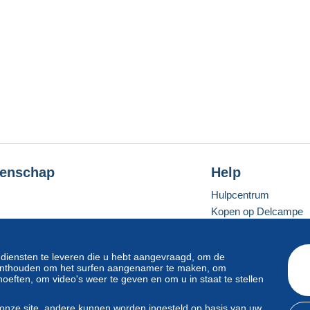
enschap
Help
Hulpcentrum
Kopen op Delcampe
Verkopen op Delcam
Een beveiligde websit
 diensten te leveren die u hebt aangevraagd, om de
e onthouden om het surfen aangenamer te maken, om
oeften, om video's weer te geven en om u in staat te stellen
Standaardmodus
onze site, andere kunnen worden ingesteld op basis van uw