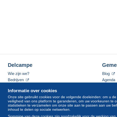
Delcampe
Geme
Wie zijn we?
Blog
Bedrijven
Agenda
De tarieven
Forum
Informatie over cookies
Neem contact met ons op
Video's
Onze site gebruikt cookies voor de volgende doeleinden: om u de
veiligheid van ons platform te garanderen, om uw voorkeuren t
statistieken te verzamelen om onze site aan te passen aan uw beh
inhoud te delen op sociale netwerken.
Nederlands
USD
America/Indiana/Vevay
Sommige van deze cookies zijn noodzakelijk voor de werking van 