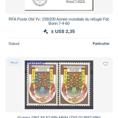
RFA Poste Obl Yv: 199/200 Année mondiale du réfugié Fdc
Bonn 7-4-60
± US$ 2,35
Statuut
Particulier
Nieuw
Guinea 1961 Mi 67-68b MNH (ZS5 GUR67-68b)