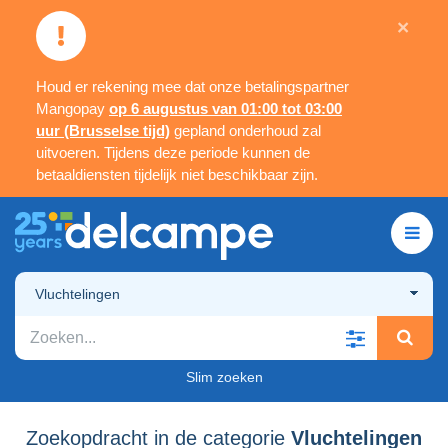
×
Houd er rekening mee dat onze betalingspartner
Mangopay
op 6 augustus van 01:00 tot 03:00
uur (Brusselse tijd)
gepland onderhoud zal
uitvoeren. Tijdens deze periode kunnen de
betaaldiensten tijdelijk niet beschikbaar zijn.
Vluchtelingen
Slim zoeken
Zoekopdracht in de categorie
Vluchtelingen