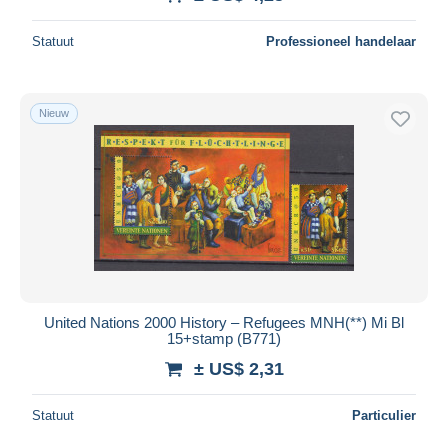
Alles deselecteren
Statuut
Professioneel handelaar
Woonplaats van de verkoper
Wereldwijd
Nieuw
Toepassen
United Nations 2000 History – Refugees MNH(**) Mi Bl
15+stamp (B771)
± US$ 2,31
Statuut
Particulier