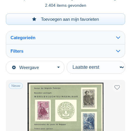
2.404 items gevonden
Toevoegen aan mijn favorieten
Categorieën
Filters
Alles zien
Type verkopen
Weergave
Topcategorieën
Actief
Postzegels
Vaste prijs
Thema's
Nieuw
Veiling met biedingen
Organisaties
Veilingen zonder biedingen
Veilinghuizen
Vluchtelingen
Verkocht
Duur