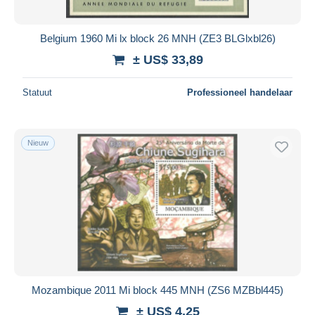
Alle looptijden
Nieuw sinds
Dagen
Belgium 1960 Mi lx block 26 MNH (ZE3 BLGlxbl26)
Eindigt binnen
uren
± US$ 33,89
Prijs
Statuut
Professioneel handelaar
Van
US$
tot
US$
Alleen met korting
Nieuw
Gratis levering
Betaalmiddelen
PayPal
Bankoverschrijving
Visa
Mastercard
Bancontact
Mozambique 2011 Mi block 445 MNH (ZS6 MZBbl445)
iDeal
± US$ 4,25
Maestro